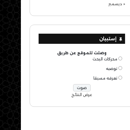
« ديسمبر
إستبيان
وصلت للموقع عن طريق
محركات البحث
توصيه
تعرفه مسبقا
عرض النتائج