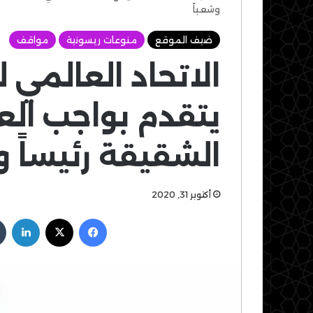
وشعباً
ضيف الموقع
منوعات ريسونية
مواقف
الاتحاد العالمي
يتقدم بواجب العزا
الشقيقة رئيساً 
أكتوبر 31, 2020
فيسبوك
‫X
لين