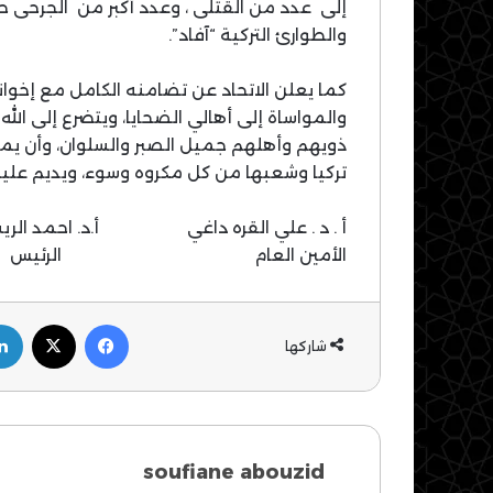
إلى عدد من القتلى ، وعدد أكبر من الجرحى حس
والطوارئ التركية “آفاد”.
كما يعلن الاتحاد عن تضامنه الكامل مع إخوان
والمواساة إلى أهالي الضحايا، ويتضرع إلى الل
ذويهم وأهلهم جميل الصبر والسلوان، وأن يمن 
تركيا وشعبها من كل مكروه وسوء، ويديم عليه
أ . د . علي القره داغي أ.د. احمد الري
الأمين العام الرئيس
فيسبوك
‫X
شاركها
soufiane abouzid