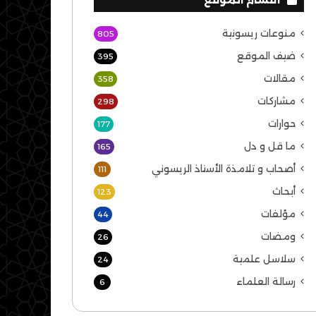
منوعات ريسونية
805
ضيف الموقع
395
مقالات
358
مشاركات
298
حوارات
177
ما قل و دل
165
أصحاب و تلامذة الأستاذ الريسوني
111
أبحاث
123
مؤلفات
44
ومضات
26
سلاسل علمية
24
رسالة العلماء
6