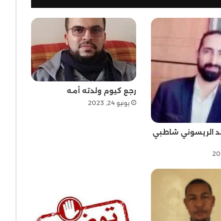
رجع كيوم ولدته أمه
يونيو 24, 2023
مد الريسوني شاطبي