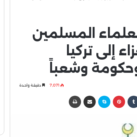
 لعلماء المسلمين
ء إلى تركيا
وحكومة وشعباً
7٬071
دقيقة واحدة
كدإن
بينتيريست
سكايب
مشاركة عبر البريد
طباعة