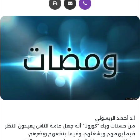
أ.د أحمد الريسوني
من حسنات وباء “كورونا” أنه جعل عامة الناس يعيدون النظر
فيما يهمهم ويشغلهم، وفيما ينفعهم ويضرهم،