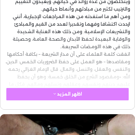
ويتخلصون من عدة زوائد في حياتهم، ويعيدون التقييم
والترتيب لكثير من مبادئهم وأنماط حياتهم..
ومن أهم ما استفدته من هذه المراجعات الإجبارية، أنني
ازددت اكتشافا وفهما وتقديرا لعدد من القيم والمبادئ
والتشريعات الإسلامية. ومن ذلك هذه العناية الشديدة
والوقاية البعيدة لحفظ الأبدان والصحة العامة، وحصيلة
ذلك في هذه االومضات السريعة..
اتفقت كلمة العلماء على أن مدار الشريعة – بكافة أحكامها
ومقاصدها – هو العمل على حفظ الضروريات الخمس: الدين،
والنفس، والعقل، والنسل، والمال. قال الإمام الغزالي رحمه
الله: «ومقصود الشرع من الخلق خمسة: وهو أن يحفظ
عليهم دينهم ونفسهم وعقلهم ونسلهم ومالهم. فكل ما
يتضمن حفظ هذه الأصولِ الخمسة فهو مصلحة، وكل ما
اظهر المزيد
يُفَوِّت هذه الأصولَ فهو مفسدة ودفعه مصلحة».
ويلخص بعض علمائنا رسالة الإسلام ومقاصدَ شريعته بعبارة
أكثر إيجازا واكتنازا، هي: (حفظ الأديان وحفظ الأبدان).
وحفظ الأبدان – بهذا المعنى الجامع – يغطي مساحة
شاسعة من الأحكام والقيَم والآداب الشرعية، ويستوعب