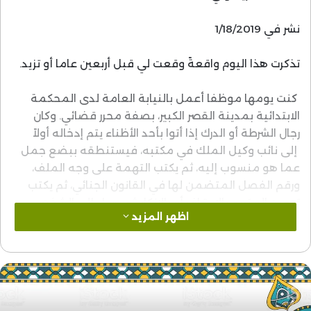
نشر في 1/18/2019
تذكرت هذا اليوم واقعةً وقعت لي قبل أربعين عاما أو تزيد.
كنت يومها موظفا أعمل بالنيابة العامة لدى المحكمة
الابتدائية بمدينة القصر الكبير، بصفة محرر قضائي. وكان
رجال الشرطة أو الدرك إذا أتوا بأحد الأظناء يتم إدخاله أولاً
إلى نائب وكيل الملك في مكتبه، فيستنطقه ببضع جمل
عما هو منسوب إليه، ثم يكتب التهمة على وجه الملف،
ورقم الفصل المتضمن لها في القانون الجنائي، ثم يكتب
تصريح المتهم بالاعتراف أو بالإنكار، ثم يرسل إلي الشخص
اظهر المزيد
المعني وملفه لكي أكمل الباقي وأوقع محضر الاستنطاق،
ثم أعيده إلى نائب وكيل الملك ليوقعه، ثم يؤخذ المعني
بالأمر إلى السجن. وفي بعض الحالات يفرج عنه.
وفي إحدى المرات أحال علي نائب وكيل الملك أحد الأظناء
مع ملفه، وقد كتب عليه أنه: اعترف بالمنسوب إليه، وأن