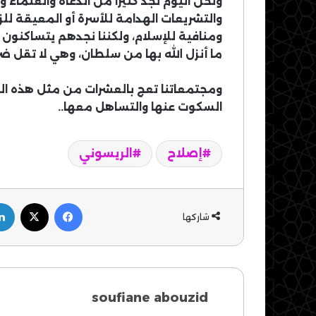
ونحن اليوم نجد كثيرا من الدعاة والعلماء 
والتشريعات الهدامة للأسرة أو المعيقة للز
ومنافية للإسلام، ولكننا نجدهم يتساكنون
ما أنزل الله بها من سلطان، وهي لا تقل ضر
ومجتمعاتنا تعج بالعشرات من مثل هذه المع
السكوت عنها والتساهل معها..
إصلاح
الريسوني
فيسبوك
‫X
شاركها
soufiane abouzid