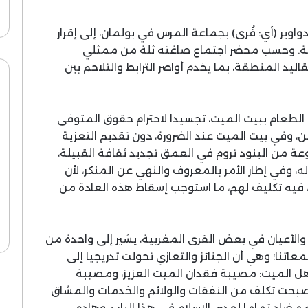
وير (أي: قُرى) بجماعة المرس في بولمان، إلى إقرار
اعة. وحسب محضر اجتماع صاغته ثلة من ممثلي
اليد المنطقة، بما يخدم أواصر الترابط والتلاحم بين
الطعام ببيت الميت، تجسيدا لاحترام حقوق المتوفى
فن، وفي بيت الميت عند الضرورة، دون تقديم التعزية
عة من البنود تروم في العمق تجديد ثقافة القبيلة،
، وفي إطار الأمر بالمعروف والنهي عن المنكر، لأن
فيه تكليف لهم، ما استوجب إسقاط هذه العادة من
ن والأعيان في بعض القرى المغربية، يشير إلى واحدة من
ا؛ وهي أن الجنائز والتعازي تحولت تدريجيا إلى
هل الميت: مصيبة فقدان الميت العزيز، ومصيبة
ز أصبحت تكلف من النفقات والولائم والخدمات والمشاق
مضاد تماما لهدي الإسلام في هذا الباب، وهادم