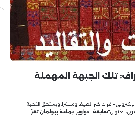
عراف: تلك الجبهة المهملة
 24 غشت الجاري – وفي (موقع اليوم 24) الإلكتروني – قرات خبرا لطيفا ومبشرا، ويستحق التحية
مون، بعنوان
“
سابقة.. دواوير جماعة ببولمان تقرّ