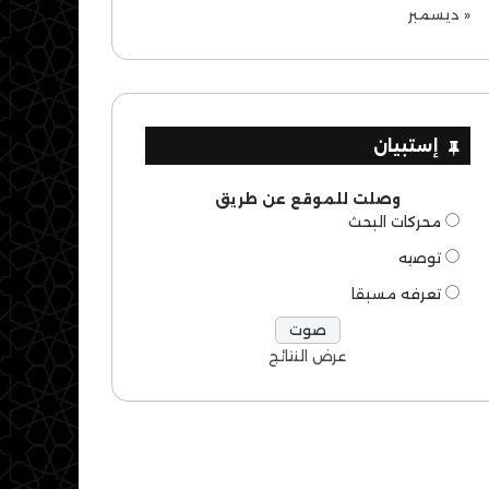
« ديسمبر
إستبيان
وصلت للموقع عن طريق
محركات البحث
توصيه
تعرفه مسبقا
عرض النتائج