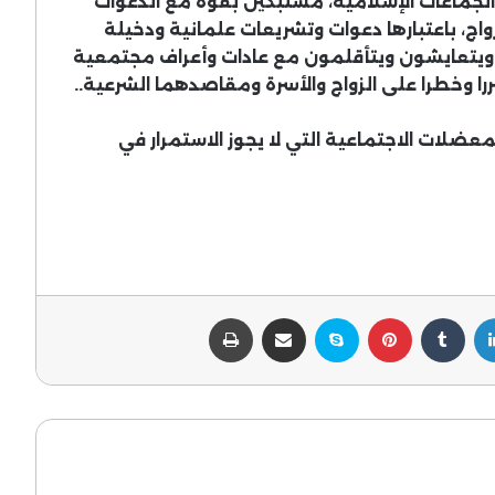
والجماعات الإسلامية، مشتبكين بقوة مع الدعوات
واج، باعتبارها دعوات وتشريعات علمانية ودخيلة
 ويتعايشون ويتأقلمون مع عادات وأعراف مجتمعية
را وخطرا على الزواج والأسرة ومقاصدهما الشرعية..
ضلات الاجتماعية التي لا يجوز الاستمرار في
لينكدإن
بينتيريست
سكايب
مشاركة عبر البريد
طباعة