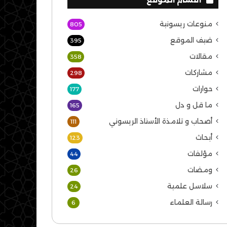
منوعات ريسونية
805
ضيف الموقع
395
مقالات
358
مشاركات
298
حوارات
177
ما قل و دل
165
أصحاب و تلامذة الأستاذ الريسوني
111
أبحاث
123
مؤلفات
44
ومضات
26
سلاسل علمية
24
رسالة العلماء
6