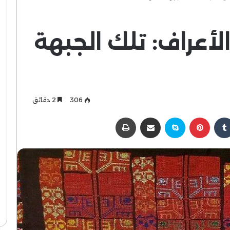
الأعراف: تلك الجبهة
306
2 دقائق
كدإن
بينتيريست
سكايب
مشاركة عبر البريد
طباعة