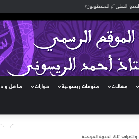
لعدو: القتلى أم المعطوبون؟
مقالات
منوعات ريسونية
حوارات
ما قل و د
د والأعراف: تلك الجبهة المهملة