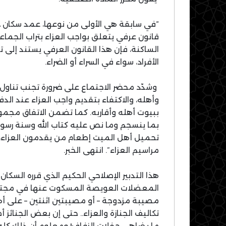
“في سابقة هي الأولى من نوعها، عمد سكان دوا
قانون عرفي يتعلق بواجب العزاء بتراب الجم
الساكنة، فإن هذا القانون العرفي يستند إلى تق
الأفراد، سواء في السراء أو الضراء.
وشدّد محضر الاجتماع على ضرورة تجنب تناول 
وأهله، والاكتفاء بتقديم واجب العزاء عند الد
ببيوت أهله وأقاربه. كما تضمن الاتفاق مجمو
بما ينسجم وما نص عليه كتاب الله وسنة رسوله
تحميل أهل الميت إطعام من يقدمون العزاء، 
مراسيم العزاء”. انتهى الخبر.
هذا التدبير الإصلاحي الحكيم الذي قرره السكا
المعضلات العويصة المسكوت عنها في مجتمعاتن
مصيبة مزدوجة – أو مصيبتين اثنتين – على أ
تكاليف الجنازة والعزاء.. حتى إن بعض الجنائ
ما يضاهي حفلات الزفاف! ومعلوم أن ذلك كله 