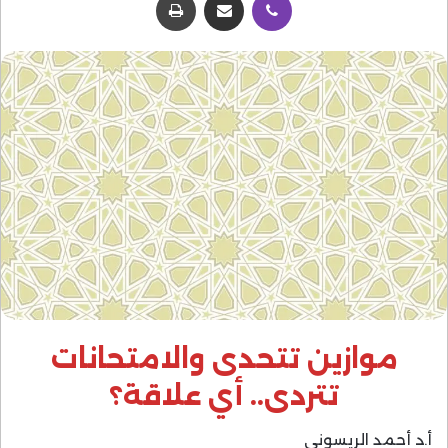
موازين تتحدى والامتحانات
تتردى.. أي علاقة؟
أ.د أحمد الريسوني