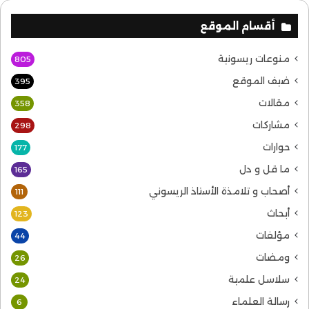
أقسام الموقع
منوعات ريسونية
805
ضيف الموقع
395
مقالات
358
مشاركات
298
حوارات
177
ما قل و دل
165
أصحاب و تلامذة الأستاذ الريسوني
111
أبحاث
123
مؤلفات
44
ومضات
26
سلاسل علمية
24
رسالة العلماء
6