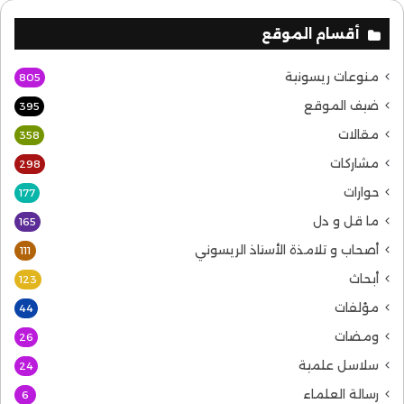
أقسام الموقع
منوعات ريسونية
805
ضيف الموقع
395
مقالات
358
مشاركات
298
حوارات
177
ما قل و دل
165
أصحاب و تلامذة الأستاذ الريسوني
111
أبحاث
123
مؤلفات
44
ومضات
26
سلاسل علمية
24
رسالة العلماء
6