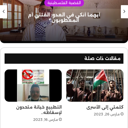
القضية الفلسطينية
أيهما أنكى في العدو: القتلى أم
المعطوبون؟
مقالات ذات صلة
كلمتي إلى الأسرى
التطبيع خيانة متحدون
لإسقاطه..
مارس 26, 2023
مارس 16, 2023