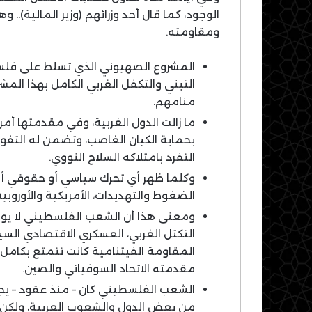
الوجود، كما قال أحد وزرائهم (وزير المالية).. 
ومقاومته.
المشروع الصهيوني الذي تسلط على فلسط
التبني والتكفل الغربي الكامل بهذا المشر
منامهم.
ما زالت الدول الغربية، وفي مقدمتها أمري
بحماية الكيان الغاصب، وتضمن له الت
التفرد بامتلاكه السلاح النووي.
وكلما ظهر أي تحرك سياسي أو حقوقي أو ق
الضغوط والتهديدات، الأمريكية والأوروب
ومعنى هذا أن الشعب الفلسطيني لا يوجه 
التكتل الغربي، العسكري الاقتصادي الس
المقاومة الفيتنامية كانت تتمتع بكامل
مقدمته الاتحاد السوفياتي والصين.
الشعب الفلسطيني كان – منذ عقود – يج
من بعض الدول والشعوب العربية، ولكن 