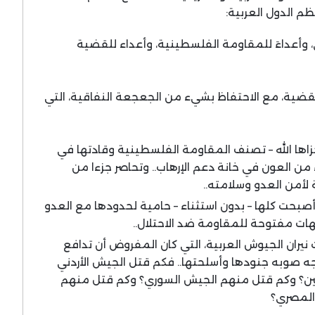
م الدول العربية:
، وأعداءَ للمقاومة الفلسطينية، وأعداء للقضية
ضية، مع الاحتفاظ بشيء من الجعجعة النفاقية، التي
ها الله – تصنف المقاومة الفلسطينية وقادتها في
ن العون في خانة دعم الإرهاب.. وتحاصر جزءا من
 لأمن العدو وسلامته..
أصبحت كلها – بدون استثناء – حامية لحدودها مع العدو
ات مفتوحة للمقاومة ضد الاحتلال..
يران الجيوش العربية، التي كان المفروض أن تدافع
جه صوبه جنودها وأسلحتها.. فكم قتل الجيش الأردني
ين؟ وكم قتل منهم الجيش السوري؟ وكم قتل منهم
المصري؟