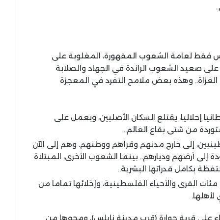
.
 فقط لعامة الشعوب المقهورة، المغلوبة على
على صعيد الشعوب الرائدة في الجهاد والصلابة
 الغزاة.. وهذه بعض ملامح التفرد في المعجزة
ا إحلاليا، يقتلع السكان الأصليين، ويعمل على
توردة من شتى بقاع العالم..
ينيين، إلى خارج مدنهم وقراهم ووطنهم. وهم إلى الآن
لى أرضهم وديارهم.. بينما الشعوب الأخرى، المبتلاة
تفظة بكامل قدراتها البشرية..
 مئات القرى والأحياء الفلسطينية، وإخلائها تماما من
 لأهلها.
اء على قرية حوارة (قرب مدينة نابلس)، ومحوها من