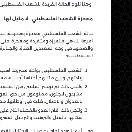
وهنا تلوح الحالة الفريدة للشعب الفلسطيني.
معجزة الشعب الفلسطيني.. لا مثيل لها
حالة الشعب الفلسطيني معجزة ومحرجة، ليس
أمرها، بل هي متميزة ومتفردة ومعجزة، حتى 
والصمود في وجه المعتدين العتاة، والجبابرة
الفلسطينية:
الشعب الفلسطيني يواجه مشروعا استيطاني
إبادتهم، ويزرع مكانهم أجناسا أجنبية، مس
ولأجل ذلك تم تهجير الملايين من الفلسط
مشردون لاجئون، ممنوعون من حق العودة إ
بالعدوان والاحتلال، ظلت في أوطانها، مح
ولأجل ذلك، قام العدو بالقضاء التام على
سكانها؛ بالقتل والترهيب والترحيل القسري
وفي أيامنا هذه تحاول عصابات الاحتلال القض