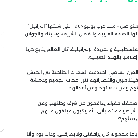
بدأتُ أتابع الأحداث والأخبار – بشكل جدي ومتواصل – منذ حرب يونيو1967 التي شنتها “إسرائيل”
ا الضفةَ الغربية والقدس الشريف، وسيناء والجولان..
فلسطينية والعربدة الإسرائيلية، كان العالم يتابع حربا
إعلاميا بالهند الصينية.
القرن الماضي، احتدمت المعارك الطاحنة بين الجيش
الفيتناميين وانتصاراتهم تثير إعجاب الجميع ودهشة
م ومن حلفائهم ومن أعدائهم..
ضعفاء فقراء، يدافعون عن شرف وطنهم، وعن
شر هزيمة، ثم يأتي الأمريكيون فيلقَون منهم
 قبلهم!؟
ياعا محمولا، كان يرافقني ولا يفارقني. وذات يوم وأنا