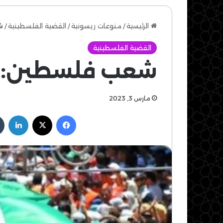
الرئيسية
/
منوعات ريسونية
/
القضية الفلسطينية
/
ش
القضية الفلسطينية
شعب فلسطين: مع
مارس 3, 2023
فيسبوك
‫X
لين