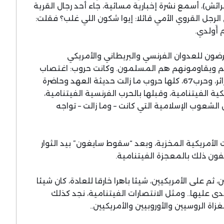
ائش)، أسمع نشرة إخبارية مسائية، جاء أحد رجال القرية
الرجل القروي الأمي قائلا: إيوا شكون اللي غلب؟ فقلت:
 أَولدي.
رضون للعدوان الفرنسي والبريطاني والأمريكي
هم ويقاومونهم هم المسلمون. وكانت حروب: اغتصاب
فلسطين، والعدوان الثلاثي، وحرب التحرير بالجزائر، وحرب67، كلها حروب ما زالت حديثة العهد وحاضرة
ية الفيتنامية، وقبلها بالحرب الفرنسية الفيتنامية،
لشعوب الإسلامية التي كانت – وما زالت – تواجه
ات الأمريكية المخزية، وبعد “سقوط سايغون” بيد الثوار
فون ذلك بالمعجزة الفيتنامية.
 ثم على الأمريكيين، شيئا باهرا خارقا للعادة، كان شيئا
ليها.. ومثل الانتصارات الفيتنامية، نجد كذلك
اة الروسيين والأوروبيين والأمريكيين..