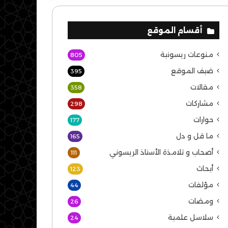
أقسام الموقع
منوعات ريسونية
805
ضيف الموقع
395
مقالات
358
مشاركات
298
حوارات
177
ما قل و دل
165
أصحاب و تلامذة الأستاذ الريسوني
111
أبحاث
123
مؤلفات
44
ومضات
26
سلاسل علمية
24