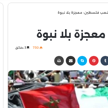
عب فلسطين: معجزة بلا نبوة
جزة بلا نبوة
730
3 دقائق
كدإن
بينتيريست
سكايب
مشاركة عبر البريد
طباعة