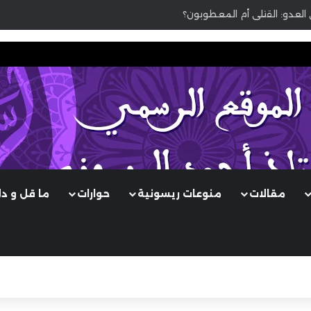
 العدو: القتلى أم المعطوبون؟
مقالات
منوعات ريسونية
حوارات
ما قل و د