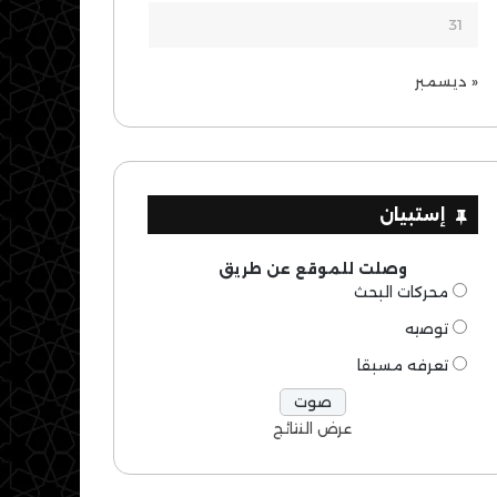
31
« ديسمبر
إستبيان
وصلت للموقع عن طريق
محركات البحث
توصيه
تعرفه مسبقا
عرض النتائج