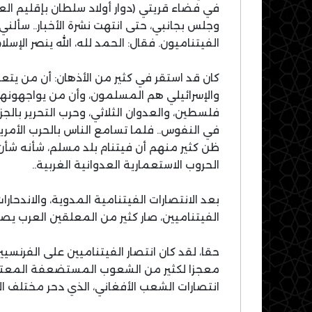
في فضاء قريتي (دوار أولاد سلطان بإقليم العر
وجلس بجانبي، حتى انتهت نشرة الأخبار.. سألني 
الفيتناميون. فقال: الحمد لله، الله ينصر الإسلام
كان قد استقر في كثير من الأذهان: أن من يتع
والإسرائيلي هم المسلمون، وأن من يواجهون
في النفوس.. فلما تسامع الناس بالحرب الأمريك
ظن كثير منهم أن فيتنام بلد مسلم، شأنه شأن ا
الحروب الاستعمارية العدوانية الغربية..
بعد الانتصارات الفيتنامية المدوية، والاندحار
الفيتناميين، صار كثير من المعلقين العرب يص
حقا، لقد كان انتصار الفيتناميين على الفرنسيين،
معجزا لكثير من الشعوب المستضعفة المعتدى ع
انتصارات الشعب الأفغاني، الذي دحر مختلف الغز