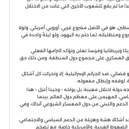
وهذا ما لم يقع للشعوب الأخرى التي عانت من الاحتلال
ين، هو في الأصل مشروع غربي، أوروبي أمريكي. ولولا
وع ومتطلباته، لما حلم به اليهود، ولو ليلةً واحدة في
كا وبريطانيا وفرنسا، تعلن وتؤكد التزامها الفعلي
فوق العسكري على مجموع دول المنطقة. ومن ذلك حق
ضائي، ضد الجرائم الإسرائيلية، إلا وتحركت كل أشكال
ية، لوقفه وإبطال مفعوله.
دولة احتلال معينة، بل يواجه – وحيدا أعزل – هذا
ياسي، المهيمن على معظم دول العالم. بينما
 الدعم والتبني من دول المعسكر الشيوعي آنذاك، وفي
د أشكالا هشة وهزيلة من الدعم السياسي والاجتماعي،
الضغوط الغربية، والأمريكية خاصة، مع تضخم