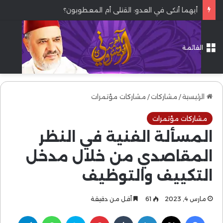
أيهما أنكى في العدو: القتلى أم المعطوبون؟
القائمة
الرئيسية
/
مشاركات
/
مشاركات مؤتمرات
مشاركات مؤتمرات
المسألة الفنية في النظر
المقاصدي من خلال مدخل
التكييف والتوظيف
مارس 4, 2023
61
أقل من دقيقة
فيسبوك
‫X
لينكدإن
بينتيريست
سكايب
واتساب
تيلقرام