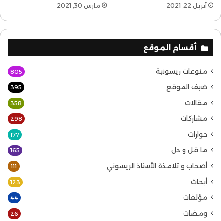
أبريل 22, 2021
مارس 30, 2021
أقسام الموقع
منوعات ريسونية
805
ضيف الموقع
395
مقالات
358
مشاركات
298
حوارات
177
ما قل و دل
165
أصحاب و تلامذة الأستاذ الريسوني
111
أبحاث
123
مؤلفات
44
ومضات
26