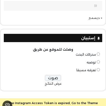
31
« ديسمبر
إستبيان
وصلت للموقع عن طريق
محركات البحث
توصيه
تعرفه مسبقا
عرض النتائج
The Instagram Access Token is expired, Go to the Theme