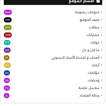
أقسام الموقع
منوعات ريسونية
805
ضيف الموقع
395
مقالات
358
مشاركات
298
حوارات
177
ما قل و دل
165
أصحاب و تلامذة الأستاذ الريسوني
111
أبحاث
123
مؤلفات
44
ومضات
26
سلاسل علمية
24
رسالة العلماء
6