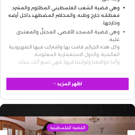
وهي قضية الشعب الفلسطيني المظلوم والمشرد
معظمُه خارج وطنه، والمحاصَر المضطهد داخل أرضه
وخارجها،
وهي قضية المسجد الأقصى، المحتلِّ والمعتدى
عليه..
وكل هذه الجرائم قامت بها واشتركت فيها الصهيونية
العالمية، والدول الاستعمارية المعلومة..
وأما مواقفنا وثوابتنا فيها، فهي تسع آيات بينات:
رفض الاحتلال وتجريمه، والتمسك بحق مقاومته
وتحرير الأرض منه، مهما طال زمانه، سواء تعلق الأمر
اظهر المزيد
بفلسطين، أو بالأراضي السورية أو اللبنانية،
رفض التشريد الذي تعرض له ملايين الفلسطينيين من
أرضهم ووطنهم، على أيدي الصهاينة المحتلين،
والتمسكُ بحق عودتهم إلى وطنهم وديارهم، وبحق
تعويضهم عن الأضرار التي ألحقت بهم،
القضية الفلسطينية
رفض الاستيلاء بغير حق على الممتلكات الخاصة