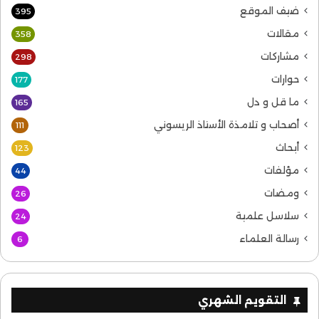
ضيف الموقع
395
مقالات
358
مشاركات
298
حوارات
177
ما قل و دل
165
أصحاب و تلامذة الأستاذ الريسوني
111
أبحاث
123
مؤلفات
44
ومضات
26
سلاسل علمية
24
رسالة العلماء
6
التقويم الشهري