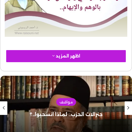
اظهر المزيد
مواقف
كلمة “البربر”: تسمية بريئة نظيفة، ولكن..