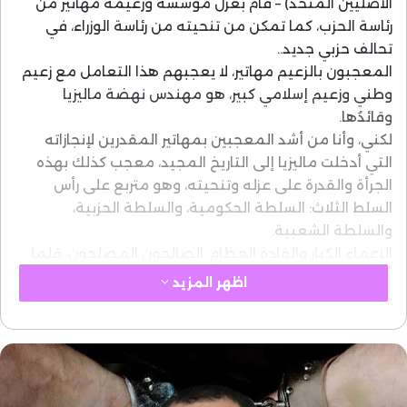
الأصليين المتحد) – قام بعزل مؤسسه وزعيمه مهاتير من
رئاسة الحزب، كما تمكن من تنحيته من رئاسة الوزراء، في
تحالف حزبي جديد..
المعجبون بالزعيم مهاتير، لا يعجبهم هذا التعامل مع زعيم
وطني وزعيم إسلامي كبير، هو مهندس نهضة ماليزيا
وقائدُها.
لكني، وأنا من أشد المعجبين بمهاتير المقدرين لإنجازاته
التي أدخلت ماليزيا إلى التاريخ المجيد، معجب كذلك بهذه
الجرأة والقدرة على عزله وتنحيته، وهو متربع على رأس
السلط الثلاث: السلطة الحكومية، والسلطة الحزبية،
والسلطة الشعبية.
الزعماء الكبار والقادة العظام، الصالحون المصلحون، قلما
يجود الزمان بأحد منهم، حتى قائل الشاعر عن أحد هؤلاء:
اظهر المزيد
حلف الزمان ليأتينَّ بمثله … حنثت بيمنك يا زمانُ فكـفِّرِ
ولكن هؤلاء الزعماء الأفذاذَ بشر من البشر، لهم نقائصهم
ومواطن ضعفهم، ولهم قابليتهم للإصابة بالآفات والأمراض
النفسية، تماما مثلما هو حال الأبدان. بل إن النجاحات
المتواصلة للزعماء والعظماء قد تكون هي نفسها سببا