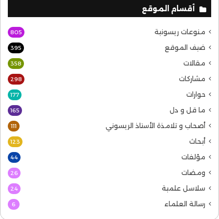
لأبي الربيع سليمان بن موسى الكلاعي الأندلسي (3/ 117)
أقسام الموقع
أحمد الريسوني 30/5/2020
منوعات ريسونية
805
ضيف الموقع
حكيم
عزل
قائد
مهاتير
395
مقالات
358
ومضات
مشاركات
298
حوارات
177
ما قل و دل
165
أصحاب و تلامذة الأستاذ الريسوني
111
أبحاث
123
مؤلفات
44
ومضات
26
سلاسل علمية
24
رسالة العلماء
6