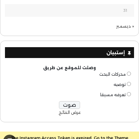
31
« ديسمبر
إستبيان
وصلت للموقع عن طريق
محركات البحث
توصيه
تعرفه مسبقا
عرض النتائج
The Instagram Access Token is expired, Go to the Theme