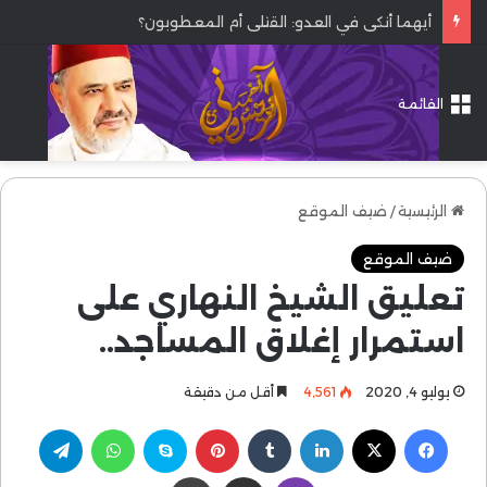
أيهما أنكى في العدو: القتلى أم المعطوبون؟
القائمة
الرئيسية
/
ضيف الموقع
ضيف الموقع
تعليق الشيخ النهاري على
استمرار إغلاق المساجد..
يوليو 4, 2020
4٬561
أقل من دقيقة
فيسبوك
‫X
لينكدإن
بينتيريست
سكايب
واتساب
تيلقرام
ڤايبر
مشاركة عبر البريد
طباعة