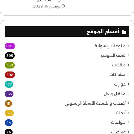
نوفمبر 16, 2022
أقسام الموقع
منوعات ريسونية
805
ضيف الموقع
395
مقالات
358
مشاركات
298
حوارات
177
ما قل و دل
165
أصحاب و تلامذة الأستاذ الريسوني
111
أبحاث
123
مؤلفات
44
ومضات
26