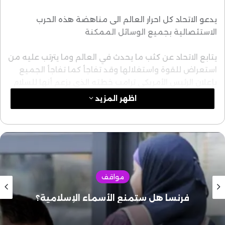
يدعو الاتحاد كل احرار العالم الى مناهضة هذه الحرب
الاستئصالية بجميع الوسائل الممكنة
يتابع الاتحاد عن كثب ما يحدث في العالم وما يترتب عليه من
استعراض للقوة واستغلالها وقد تفاجأ كما تفاجأ الجميع
بإعلان الرئيس الأمريكي ترامب خطته الذي يزعم أنها للسلام
في الشرق الأوسط
اظهر المزيد
وذلك للعمل على تصفية القضية الفلسطينية تماماً،
والاعتراف بإسرائيل دولة يهودية في حدودها الجديدة وإخراج
القدس من المفاوضات، وإسقاط حق العودة للاجئين
واستمرار الاستيطان، وللأسف الشديد يحدث هذا على مرآى
ومسمع من العالم وخصوصا العربي والإسلامي دون أي رد
مواقف
فعل يذكر حتى الآن .
فرنسا هل ستمنع الأسماء الإسلامية؟
وأمام هذا الوضع المؤسف وهذه القرارات العدوانية ، فإن
الاتحاد العالمي لعلماء المسلمين: