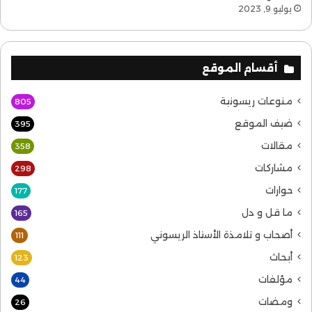
يوليو 9, 2023
أقسام الموقع
منوعات ريسونية
805
ضيف الموقع
395
مقالات
358
مشاركات
298
حوارات
177
ما قل و دل
165
أصحاب و تلامذة الأستاذ الريسوني
111
أبحاث
123
مؤلفات
44
ومضات
26