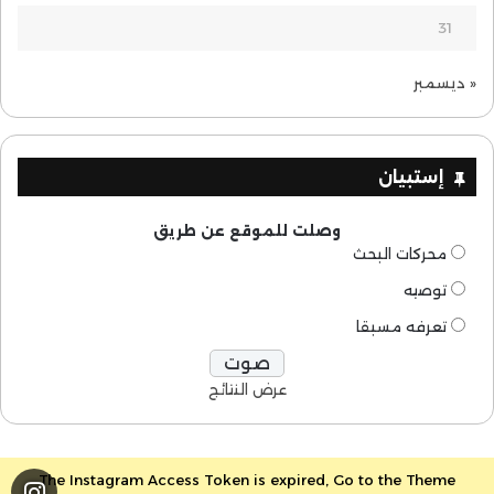
31
« ديسمبر
إستبيان
وصلت للموقع عن طريق
محركات البحث
توصيه
تعرفه مسبقا
عرض النتائج
The Instagram Access Token is expired, Go to the Theme