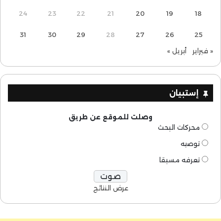
24
23
22
21
20
19
18
31
30
29
28
27
26
25
« فبراير
أبريل »
إستبيان
وصلت للموقع عن طريق
محركات البحث
توصيه
تعرفه مسبقا
عرض النتائج