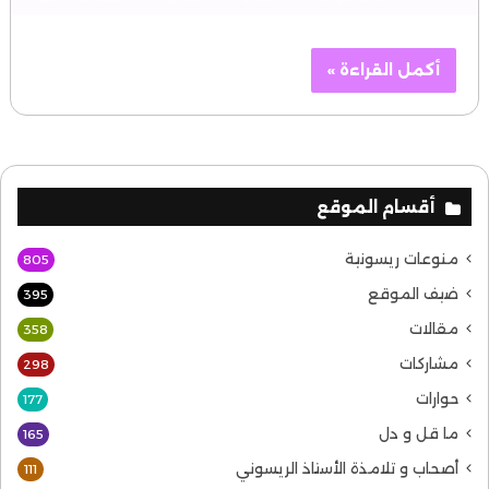
أكمل القراءة »
أقسام الموقع
منوعات ريسونية
805
ضيف الموقع
395
مقالات
358
مشاركات
298
حوارات
177
ما قل و دل
165
أصحاب و تلامذة الأستاذ الريسوني
111