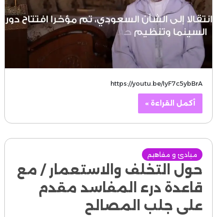
https://youtu.be/IyF7c5ybBrA
أكمل القراءة »
مبادئ و مفاهيم
حول التخلف والاستعمار / مع
قاعدة درء المفاسد مقدم
على جلب المصالح