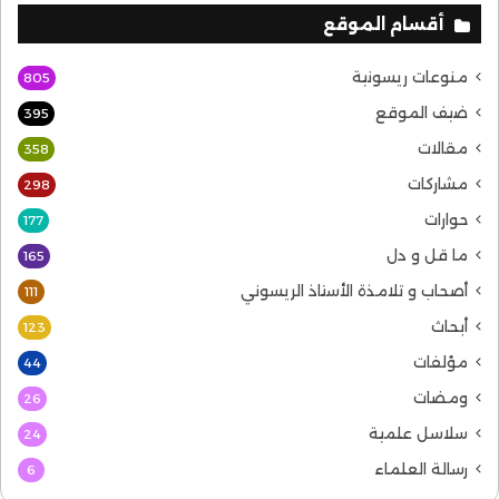
أقسام الموقع
منوعات ريسونية
805
ضيف الموقع
395
مقالات
358
مشاركات
298
حوارات
177
ما قل و دل
165
أصحاب و تلامذة الأستاذ الريسوني
111
أبحاث
123
مؤلفات
44
ومضات
26
سلاسل علمية
24
رسالة العلماء
6