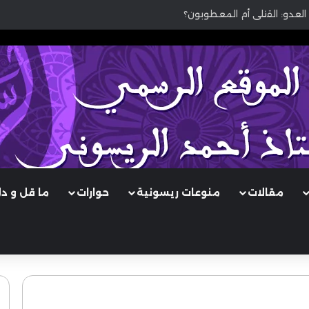
العدو: القتلى أم المعطوبون؟
مقالات
منوعات ريسونية
حوارات
ما قل و د