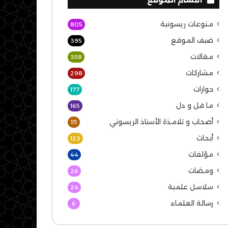
منوعات ريسونية
805
ضيف الموقع
395
مقالات
358
مشاركات
298
حوارات
177
ما قل و دل
165
أصحاب و تلامذة الأستاذ الريسوني
111
أبحاث
123
مؤلفات
44
ومضات
26
سلاسل علمية
24
رسالة العلماء
6