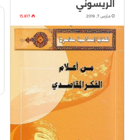
الريسوني
مارس 7, 2019
15٬817