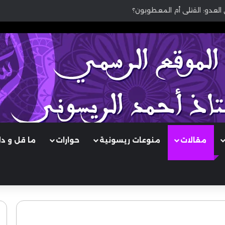
 العدو: القتلى أم المعطوبون؟
مقالات
منوعات ريسونية
حوارات
ما قل و د