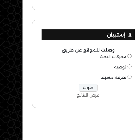
إستبيان
وصلت للموقع عن طريق
محركات البحث
توصيه
تعرفه مسبقا
عرض النتائج