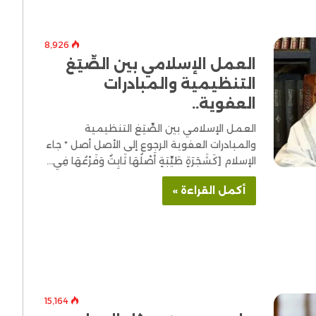
8٬926
العمل الإسلامي بين الصِّيَغ
التنظيمية والمبادرات
العفوية..
العمل الإسلامي بين الصِّيَغ التنظيمية
والمبادرات العفوية الرجوع إلى الأصل أصل * جاء
الإسلام [كَشَجَرَةٍ طَيِّبَةٍ أَصْلُهَا ثَابِتٌ وَفَرْعُهَا فِي…
أكمل القراءة »
15٬164