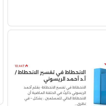
10٬447
الانحطاط في تفسير الانحطاط /
أ.د أحمد الريسوني
الانحطاط في تفسير الانحطاط- بقلم أحمد
الريسوني ذكرتُ في الحلقة الماضية أن
الانحطاط الذاتي للمسلمين ، يشكل – في
نظري…