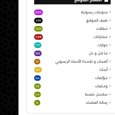
منوعات ريسونية
805
ضيف الموقع
395
مقالات
358
مشاركات
298
حوارات
177
ما قل و دل
165
أصحاب و تلامذة الأستاذ الريسوني
111
أبحاث
123
مؤلفات
44
ومضات
26
سلاسل علمية
24
رسالة العلماء
6