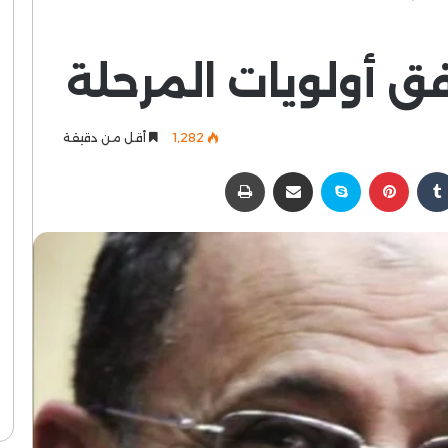
فق أولويات المرحلة
1٬282
أقل من دقيقة
كدإن
بينتيريست
سكايب
مشاركة عبر البريد
طباعة