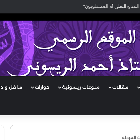
العدو: القتلى أم المعطوبون؟
مقالات
منوعات ريسونية
حوارات
ما قل و د
ت المرحلة