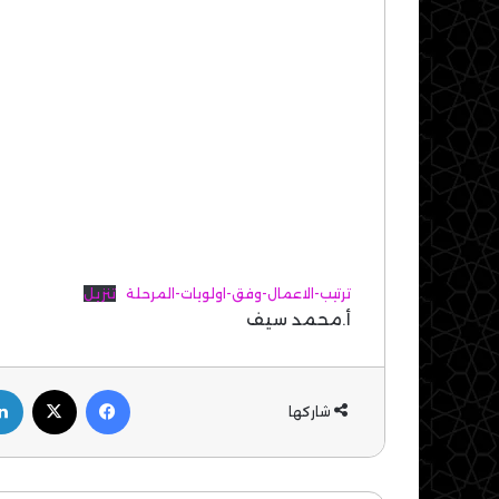
ترتيب-الاعمال-وفق-اولويات-المرحلة
تنزيل
أ.محمد سيف
فيسبوك
‫X
شاركها