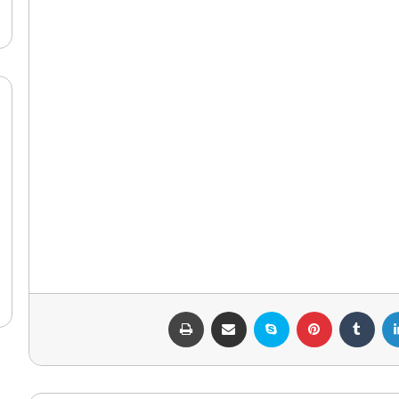
لينكدإن
بينتيريست
سكايب
مشاركة عبر البريد
طباعة