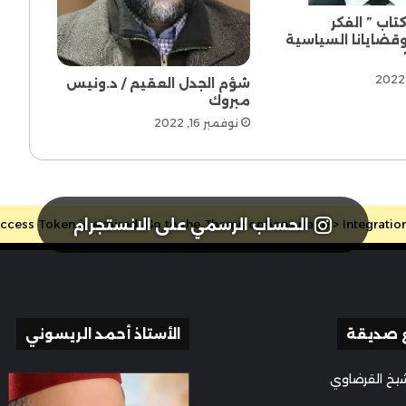
تاب ” الفكر
قضايانا السياسية
شؤم الجدل العقيم / د.ونيس
مبروك
نوفمبر 16, 2022
الحساب الرسمي على الانستجرام
cess Token is expired, Go to the Theme options page > Integrations, 
 صديقة
الأستاذ أحمد الريسوني
يخ القرضاوي