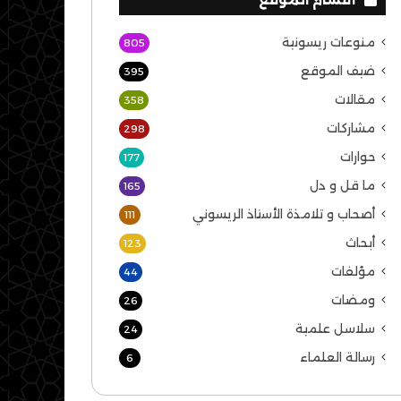
منوعات ريسونية
805
ضيف الموقع
395
مقالات
358
مشاركات
298
حوارات
177
ما قل و دل
165
أصحاب و تلامذة الأستاذ الريسوني
111
أبحاث
123
مؤلفات
44
ومضات
26
سلاسل علمية
24
رسالة العلماء
6