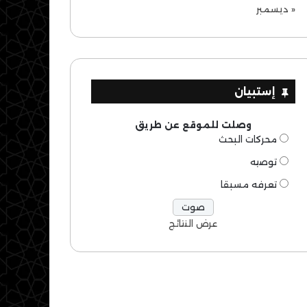
« ديسمبر
إستبيان
وصلت للموقع عن طريق
محركات البحث
توصيه
تعرفه مسبقا
عرض النتائج