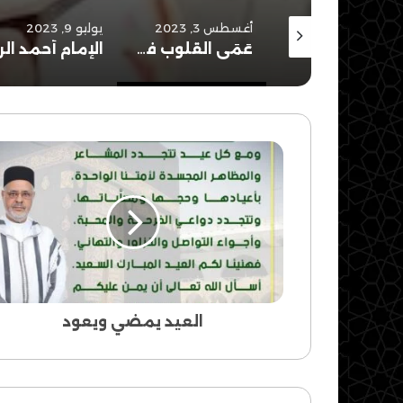
نوفمبر 23, 2023
أغسطس 3, 2023
يوليو 9, 2023
قراءة في كتاب “الكليات الأساسية للشريعة الإسلامية” د.عبد الحق لمهى
عَمَى القلوب في ظل فوضى “التنوير”
العيد
يمضي
ويعود
العيد يمضي ويعود