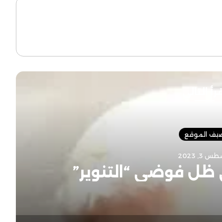
رأ التالي
يف الموقع
 3, 2023
 ظل فوضى “التنوير”