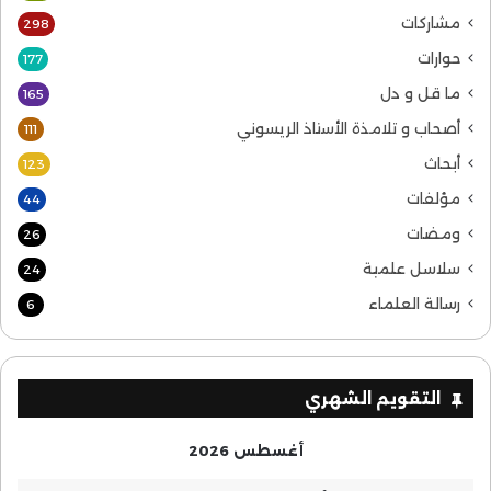
مشاركات
298
حوارات
177
ما قل و دل
165
أصحاب و تلامذة الأستاذ الريسوني
111
أبحاث
123
مؤلفات
44
ومضات
26
سلاسل علمية
24
رسالة العلماء
6
التقويم الشهري
أغسطس 2026