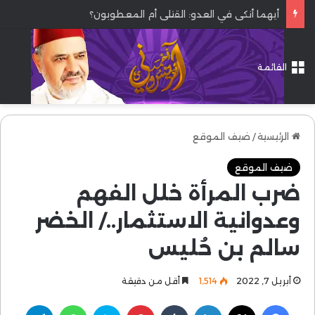
أيهما أنكى في العدو: القتلى أم المعطوبون؟
القائمة
الرئيسية
/
ضيف الموقع
ضيف الموقع
ضرب المرأة خلل الفهم
وعدوانية الاستثمار../ الخضر
سالم بن حُليس
أبريل 7, 2022
1٬514
أقل من دقيقة
فيسبوك
‫X
لينكدإن
بينتيريست
سكايب
واتساب
تيلقرام