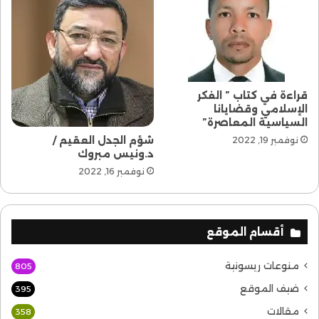
قراءة في كتاب ” الفكر
الإسلامي وقضايانا
السياسية المعاصرة”
شؤم الجدل العقيم /
نوفمبر 19, 2022
د.ونيس مبروك
نوفمبر 16, 2022
أقسام الموقع
منوعات ريسونية
805
ضيف الموقع
395
مقالات
358