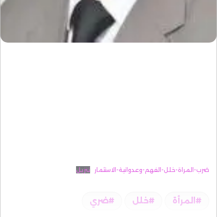
ضرب-المراة-خلل-الفهم-وعدوانية-الاستثمار
تنزيل
المرأة
خلل
ضري