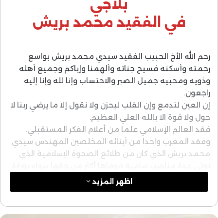
بلاجي
في الفقيد محمد بريش
رحم الله الأخ الحبيب الفقيد سيدي محمد بريش بواسع
رحمته وأسكنه فسيح جناته وألهمنا وإياكم وجميع أهله
وذويه ومحبيه جميل الصبر والاحتساب وإنا لله وإنا إليه
راجعون.
إن العين لتدمع وإن القلب ليحزن ولا نقول إلا ما يرضي ربنا لا
حول ولا قوة الا بالله العلي العظيم.
فقد العالم الإسلامي علما من أعلام الفكر المستقبلي.
وفقد المغرب واحدا من أبنائه المخلصين المهندس سيدي
محمد بريش الذي كان من طلائع الصحوة الإسلامية الذي
تولى عدة مناصب سامية فوفاها أكثر من حقها سواء بوزارة
التجهيز أو وزارة الأوقاف والشؤون الإسلامية أو وزارة الجالية
اظهر المزيد
المغربية بالخارج حيث اشتركنا معا في تأسيسها بجانب الوزير
الصدوق سيدي خليل الحداوي بارك الله في عمره.
سيدي محمد بريش كان أول واسطة جادة بين الدولة وبين