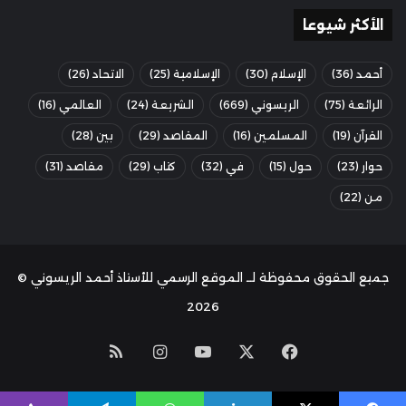
الأكثر شيوعا
أحمد
(36)
الإسلام
(30)
الإسلامية
(25)
الاتحاد
(26)
الرائعة
(75)
الريسوني
(669)
الشريعة
(24)
العالمي
(16)
القرآن
(19)
المسلمين
(16)
المقاصد
(29)
بين
(28)
حوار
(23)
حول
(15)
في
(32)
كتاب
(29)
مقاصد
(31)
من
(22)
جميع الحقوق محفوظة لــ الموقع الرسمي للأستاذ أحمد الريسوني ©
2026
‫X
فيسبوك
‫YouTube
انستقرام
ملخص
الموقع