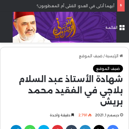
أيهما أنكى في العدو: القتلى أم المعطوبون؟
القائمة
الرئيسية
/
ضيف الموقع
ضيف الموقع
شهادة الأستاذ عبد السلام
بلاجي في الفقيد محمد
بريش
ديسمبر 1, 2021
2٬791
دقيقة واحدة
فيسبوك
‫X
لينكدإن
بينتيريست
سكايب
واتساب
تيلقرام