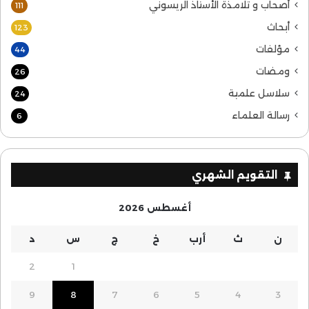
أصحاب و تلامذة الأستاذ الريسوني
111
أبحاث
123
مؤلفات
44
ومضات
26
سلاسل علمية
24
رسالة العلماء
6
التقويم الشهري
أغسطس 2026
ن
ث
أرب
خ
ج
س
د
2
1
9
8
7
6
5
4
3