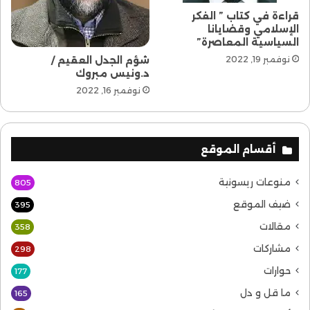
قراءة في كتاب ” الفكر
الإسلامي وقضايانا
السياسية المعاصرة”
شؤم الجدل العقيم /
نوفمبر 19, 2022
د.ونيس مبروك
نوفمبر 16, 2022
أقسام الموقع
منوعات ريسونية
805
ضيف الموقع
395
مقالات
358
مشاركات
298
حوارات
177
ما قل و دل
165