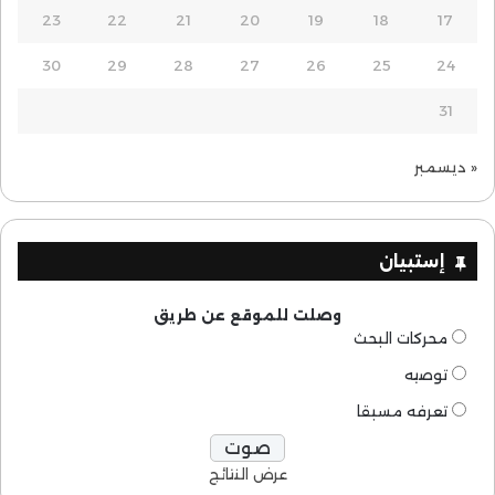
23
22
21
20
19
18
17
30
29
28
27
26
25
24
31
« ديسمبر
إستبيان
وصلت للموقع عن طريق
محركات البحث
توصيه
تعرفه مسبقا
عرض النتائج