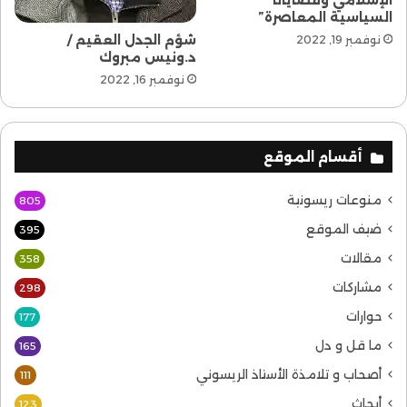
السياسية المعاصرة”
شؤم الجدل العقيم /
نوفمبر 19, 2022
د.ونيس مبروك
نوفمبر 16, 2022
أقسام الموقع
منوعات ريسونية
805
ضيف الموقع
395
مقالات
358
مشاركات
298
حوارات
177
ما قل و دل
165
أصحاب و تلامذة الأستاذ الريسوني
111
أبحاث
123