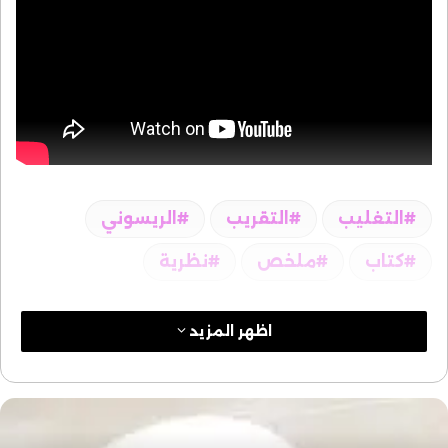
التغليب
التقريب
الريسوني
كتاب
ملخص
نظرية
اظهر المزيد