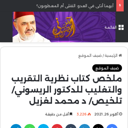
أيهما أنكى في العدو: القتلى أم المعطوبون؟
القائمة
الرئيسية
/
ضيف الموقع
ضيف الموقع
ملخص كتاب نظرية التقريب
والتغليب للدكتور الريسوني/
تلخيص/ د محمد لغزيل
أكتوبر 26, 2021
3٬226
أقل من دقيقة
فيسبوك
‫X
لينكدإن
بينتيريست
سكايب
واتساب
تيلقرام