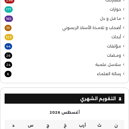
298
حوارات
177
ما قل و دل
165
أصحاب و تلامذة الأستاذ الريسوني
111
أبحاث
123
مؤلفات
44
ومضات
26
سلاسل علمية
24
رسالة العلماء
6
التقويم الشهري
أغسطس 2026
ن
ث
أرب
خ
ج
س
د