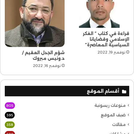
قراءة في كتاب ” الفكر
الإسلامي وقضايانا
السياسية المعاصرة”
شؤم الجدل العقيم /
نوفمبر 19, 2022
د.ونيس مبروك
نوفمبر 16, 2022
أقسام الموقع
منوعات ريسونية
805
ضيف الموقع
395
مقالات
358
مشاركات