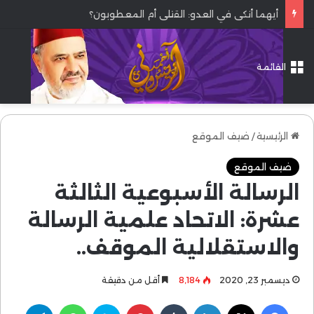
أيهما أنكى في العدو: القتلى أم المعطوبون؟
القائمة
الرئيسية
/
ضيف الموقع
ضيف الموقع
الرسالة الأسبوعية الثالثة
عشرة: الاتحاد علمية الرسالة
والاستقلالية الموقف..
ديسمبر 23, 2020
8٬184
أقل من دقيقة
فيسبوك
‫X
لينكدإن
بينتيريست
سكايب
واتساب
تيلقرام