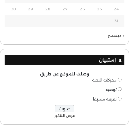
30
29
28
27
26
25
24
31
« ديسمبر
إستبيان
وصلت للموقع عن طريق
محركات البحث
توصيه
تعرفه مسبقا
عرض النتائج