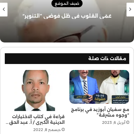
ضيف الموقع
عَمَى القلوب في ظل فوضى “التنوير”
مقالات ذات صلة
مع سفيان أبوزيد في برنامج
“وجوه مشرقة”
قراءة في كتاب الاختيارات
الدينية الكبرى / أ. عبد الحق…
أبريل 6, 2023
ديسمبر 8, 2022