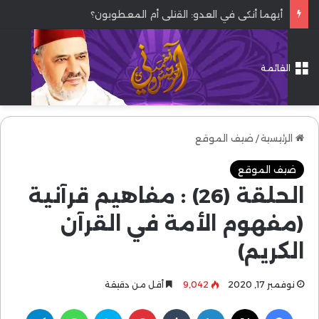
أيهما أنكى في العدو: القتلى أم المعطوبون؟
القائمة
الرئيسية
/
ضيف الموقع
ضيف الموقع
الحلقة (26) : مفاهيم قرآنية
(مفهوم الأمة في القرآن
الكريم)
نوفمبر 17, 2020
9٬042
أقل من دقيقة
فيسبوك
‫X
لينكدإن
بينتيريست
سكايب
واتساب
تيلقرام