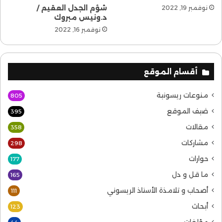
شؤم الجدل العقيم /
نوفمبر 19, 2022
د.ونيس مبروك
نوفمبر 16, 2022
أقسام الموقع
منوعات ريسونية
805
ضيف الموقع
395
مقالات
358
مشاركات
298
حوارات
177
ما قل و دل
165
أصحاب و تلامذة الأستاذ الريسوني
111
أبحاث
123