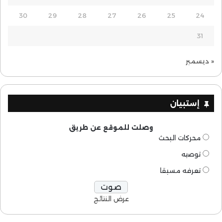
30
29
28
27
26
25
24
31
« ديسمبر
إستبيان
وصلت للموقع عن طريق
محركات البحث
توصيه
تعرفه مسبقا
عرض النتائج