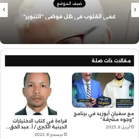
ضيف الموقع
عَمَى القلوب في ظل فوضى “التنوير”
مقالات ذات صلة
مع سفيان أبوزيد في برنامج
“وجوه مشرقة”
قراءة في كتاب الاختيارات
الدينية الكبرى / أ. عبد الحق…
أبريل 6, 2023
ديسمبر 8, 2022