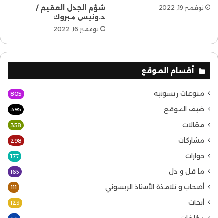
شؤم الجدل العقيم /
نوفمبر 19, 2022
د.ونيس مبروك
نوفمبر 16, 2022
أقسام الموقع
منوعات ريسونية
805
ضيف الموقع
395
مقالات
358
مشاركات
298
حوارات
177
ما قل و دل
165
أصحاب و تلامذة الأستاذ الريسوني
111
أبحاث
123