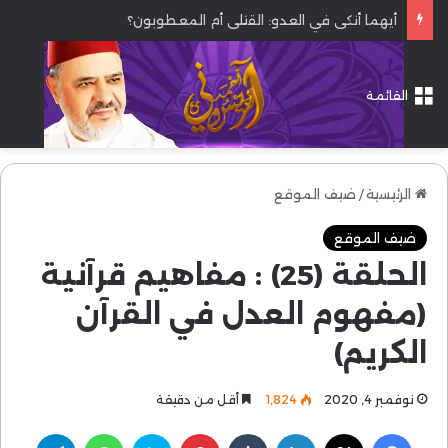
أيهما أنكى في العدو: القتلى أم المعطوبون؟
القائمة
الرئيسية
/
ضيف الموقع
ضيف الموقع
الحلقة (25) : مفاهيم قرآنية
(مفهوم العدل في القرآن
الكريم)
نوفمبر 4, 2020
1٬824
أقل من دقيقة
فيسبوك
‫X
لينكدإن
بينتيريست
سكايب
واتساب
تيلقرام