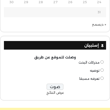
30
29
28
27
26
25
24
31
« ديسمبر
إستبيان
وصلت للموقع عن طريق
محركات البحث
توصيه
تعرفه مسبقا
عرض النتائج