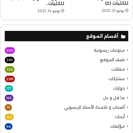
للكليات (2)
للكليات..
يونيو 21, 2021
يونيو 14, 2021
أقسام الموقع
منوعات ريسونية
805
ضيف الموقع
395
مقالات
358
مشاركات
298
حوارات
177
ما قل و دل
165
أصحاب و تلامذة الأستاذ الريسوني
111
أبحاث
123
مؤلفات
44