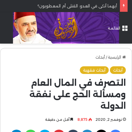
أيهما أنكى في العدو: القتلى أم المعطوبون؟
القائمة
الرئيسية
/
أبحاث
أبحاث
أبحاث فقهية
التصرف في المال العام
ومسألة الحج على نفقة
الدولة
نوفمبر 2, 2020
8٬875
أقل من دقيقة
فيسبوك
‫X
لينكدإن
بينتيريست
سكايب
واتساب
تيلقرام