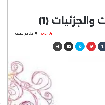
والجزئيات (1)
5٬424
أقل من دقيقة
كدإن
بينتيريست
سكايب
مشاركة عبر البريد
طباعة