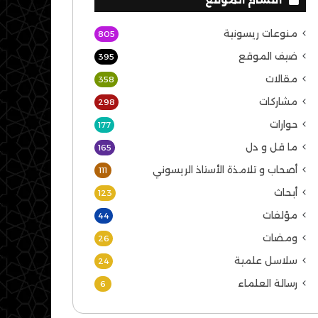
منوعات ريسونية
805
ضيف الموقع
395
مقالات
358
مشاركات
298
حوارات
177
ما قل و دل
165
أصحاب و تلامذة الأستاذ الريسوني
111
أبحاث
123
مؤلفات
44
ومضات
26
سلاسل علمية
24
رسالة العلماء
6