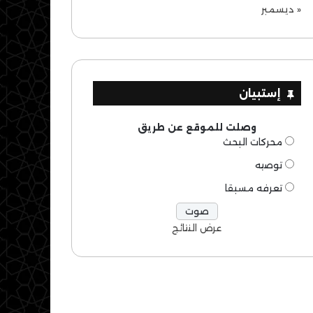
« ديسمبر
إستبيان
وصلت للموقع عن طريق
محركات البحث
توصيه
تعرفه مسبقا
عرض النتائج