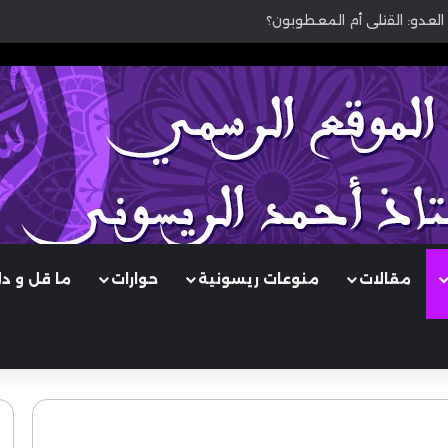
العدو: القتلى أم المعطوبون؟
مقالات
منوعات ريسونية
حوارات
ما قل و د