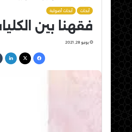
أبحاث
أبحاث أصولية
فقهنا بين الكليات 
يونيو 28, 2021
فيسبوك
‫X
لين