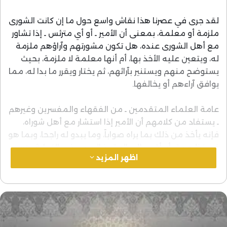
لقد جرى في عصرنا هذا نقاش واسع حول ما إن كانت الشورى
ملزمة أو معلمة، بمعنى أن الأمير ـ أو أي مترئس ـ إذا تشاور
مع أهل الشورى عنده، هل تكون مشورتهم وآراؤهم ملزمة
له، ويتعين عليه الأخذ بها، أم أنها معلمة لا ملزمة، بحيث
يستوضح منهم ويستنير بآرائهم، ثم يختار ويقرر ما بدا له، مما
يوافق آراءهم أو يخالفها.
عامة العلماء المتقدمين ـ من الفقهاء والمفسرين وغيرهم
ـ يستفاد من كلامهم أن الأمير إذا استشار مع أهل شوراه،
فإنه يأخذ من ذلك بما يراه صواباً، وما يبدو له راجحا، وبما هو
في نظره حق أو أقرب إلى الحق. فالمرجع في النهاية. هو
اظهر المزيد
رأيه وتقديره. وهذا هو معنى “الشورى المعلمة”.
وأما المعاصرون، من علماء ومفكرين، فيميل أكثرهم ـ
وبشكل متزايد ـ إلى ضرورة التزام الأمير المستشير بما اتفق
عليه مستشاروه، كلهم، أو أكثرهم. وهذه هي “الشورى
الملزمة”.