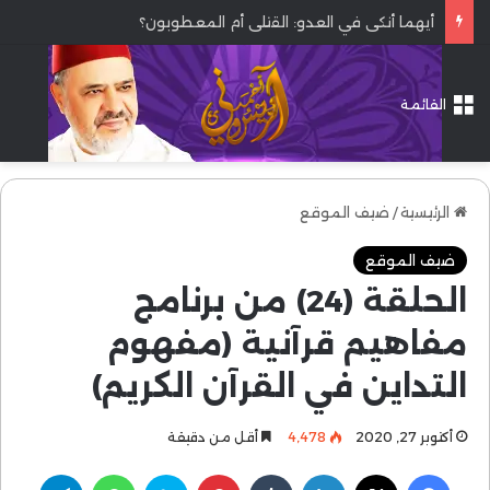
أيهما أنكى في العدو: القتلى أم المعطوبون؟
القائمة
الرئيسية
/
ضيف الموقع
ضيف الموقع
الحلقة (24) من برنامج
مفاهيم قرآنية (مفهوم
التداين في القرآن الكريم)
أكتوبر 27, 2020
4٬478
أقل من دقيقة
فيسبوك
‫X
لينكدإن
بينتيريست
سكايب
واتساب
تيلقرام