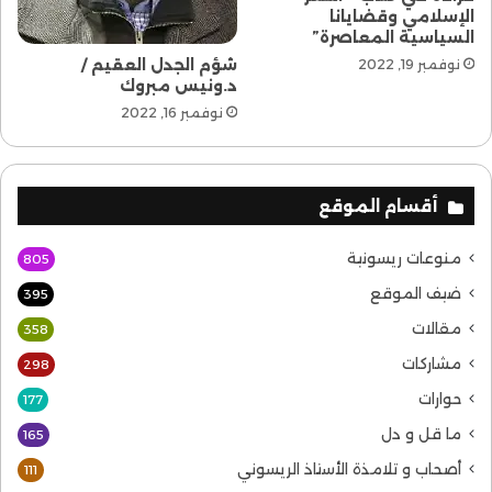
الإسلامي وقضايانا
السياسية المعاصرة”
شؤم الجدل العقيم /
نوفمبر 19, 2022
د.ونيس مبروك
نوفمبر 16, 2022
أقسام الموقع
منوعات ريسونية
805
ضيف الموقع
395
مقالات
358
مشاركات
298
حوارات
177
ما قل و دل
165
أصحاب و تلامذة الأستاذ الريسوني
111