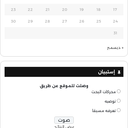
23
22
21
20
19
18
17
30
29
28
27
26
25
24
31
« ديسمبر
إستبيان
وصلت للموقع عن طريق
محركات البحث
توصيه
تعرفه مسبقا
عرض النتائج