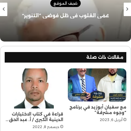
ضيف الموقع
عَمَى القلوب في ظل فوضى “التنوير”
مقالات ذات صلة
مع سفيان أبوزيد في برنامج
“وجوه مشرقة”
قراءة في كتاب الاختيارات
الدينية الكبرى / أ. عبد الحق…
أبريل 6, 2023
ديسمبر 8, 2022