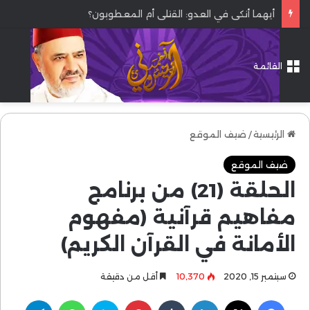
أيهما أنكى في العدو: القتلى أم المعطوبون؟
القائمة
الرئيسية
/
ضيف الموقع
ضيف الموقع
الحلقة (21) من برنامج
مفاهيم قرآنية (مفهوم
الأمانة في القرآن الكريم)
سبتمبر 15, 2020
10٬370
أقل من دقيقة
فيسبوك
‫X
لينكدإن
بينتيريست
سكايب
واتساب
تيلقرام