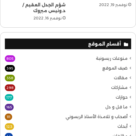
شؤم الجدل العقيم /
نوفمبر 19, 2022
د.ونيس مبروك
نوفمبر 16, 2022
أقسام الموقع
منوعات ريسونية
805
ضيف الموقع
395
مقالات
358
مشاركات
298
حوارات
177
ما قل و دل
165
أصحاب و تلامذة الأستاذ الريسوني
111
أبحاث
123