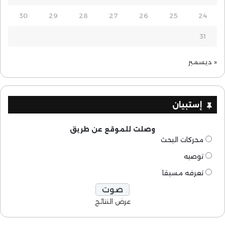
30
29
28
27
26
25
24
31
« ديسمبر
إستبيان
وصلت للموقع عن طريق
محركات البحث
توصيه
تعرفه مسبقا
عرض النتائج