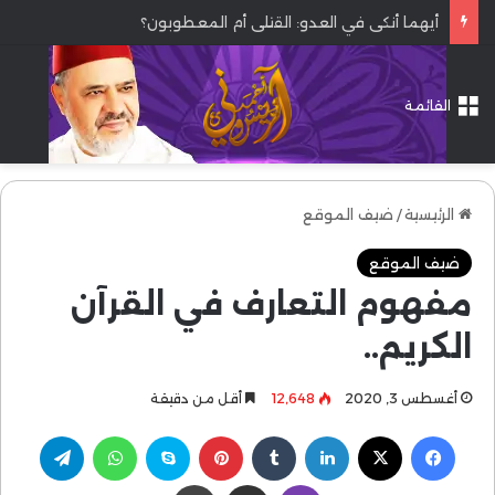
أيهما أنكى في العدو: القتلى أم المعطوبون؟
القائمة
الرئيسية
/
ضيف الموقع
ضيف الموقع
مفهوم التعارف في القرآن
الكريم..
أغسطس 3, 2020
12٬648
أقل من دقيقة
فيسبوك
‫X
لينكدإن
بينتيريست
سكايب
واتساب
تيلقرام
ڤايبر
مشاركة عبر البريد
طباعة