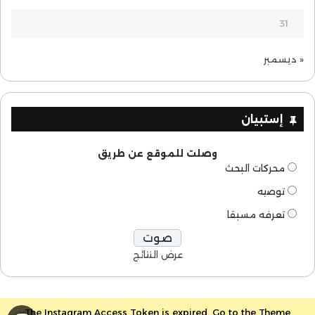
31
« ديسمبر
إستبيان
وصلت للموقع عن طريق
محركات البحث
توصيه
تعرفه مسبقا
عرض النتائج
The Instagram Access Token is expired, Go to the Theme