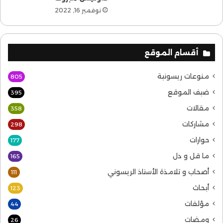
نوفمبر 16, 2022
أقسام الموقع
منوعات ريسونية
805
ضيف الموقع
395
مقالات
358
مشاركات
298
حوارات
177
ما قل و دل
165
أصحاب و تلامذة الأستاذ الريسوني
111
أبحاث
123
مؤلفات
44
ومضات
26