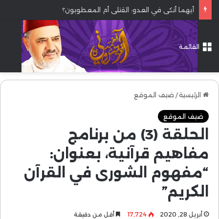
أيهما أنكى في العدو: القتلى أم المعطوبون؟
القائمة
الرئيسية
/
ضيف الموقع
ضيف الموقع
الحلقة (3) من برنامج
مفاهيم قرآنية، بعنوان:
“مفهوم الشورى في القرآن
الكريم”
أبريل 28, 2020
17٬724
أقل من دقيقة