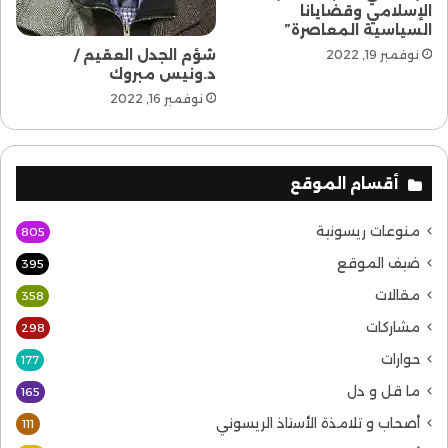
الإسلامي وقضايانا
السياسية المعاصرة”
شؤم الجدل العقيم /
نوفمبر 19, 2022
د.ونيس مبروك
نوفمبر 16, 2022
أقسام الموقع
منوعات ريسونية
805
ضيف الموقع
395
مقالات
358
مشاركات
298
حوارات
177
ما قل و دل
165
أصحاب و تلامذة الأستاذ الريسوني
111