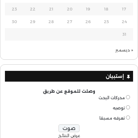
23
22
21
20
19
18
17
30
29
28
27
26
25
24
31
« ديسمبر
إستبيان
وصلت للموقع عن طريق
محركات البحث
توصيه
تعرفه مسبقا
عرض النتائج