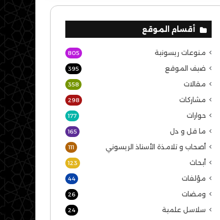
أقسام الموقع
منوعات ريسونية
805
ضيف الموقع
395
مقالات
358
مشاركات
298
حوارات
177
ما قل و دل
165
أصحاب و تلامذة الأستاذ الريسوني
111
أبحاث
123
مؤلفات
44
ومضات
26
سلاسل علمية
24