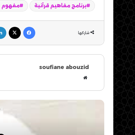
برنامج مفاهيم قرآنية
مفهوم ال
فيسبوك
‫X
شاركها
soufiane abouzid
موقع
الويب
أق