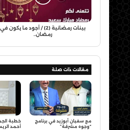
ما
يكون
في
رمضان..
بينات رمضانية (2) / أجود ما يكون في
رمضان..
مقالات ذات صلة
مع سفيان أبوزيد في برنامج
خطبة الجم
“وجوه مشرقة”