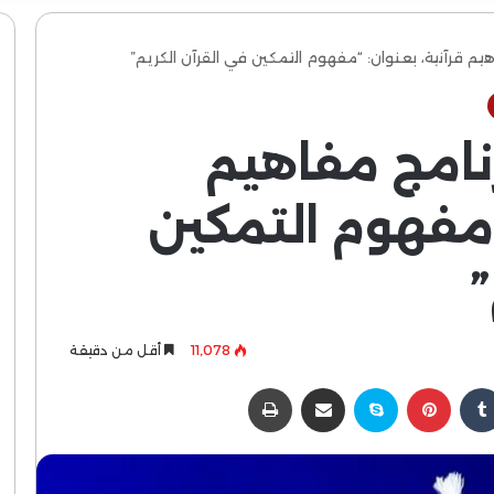
 من برنامج مفاهيم
“مفهوم التمكين
”
11٬078
أقل من دقيقة
كدإن
بينتيريست
سكايب
مشاركة عبر البريد
طباعة