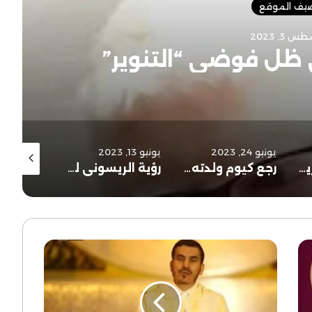
ضيف الموقع
يوليو 9, 2023
الإمام أحمد الريسوني شاطب
يونيو 13, 2023
أبريل 28, 2023
نو
رجع كيوم ولدته أمه
رؤية الريسوني لتجديد علم أصول الفقه
احتفالية مرور اثنتي عشرة قرنا على تأسيس جامع القرويين
رمضان
معجزة
إصلاحية
..
ولكن