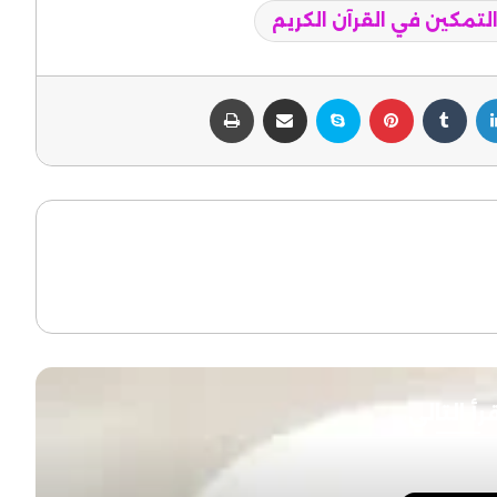
تمكين في القرآن الكريم
لينكدإن
بينتيريست
سكايب
مشاركة عبر البريد
طباعة
رأ التالي