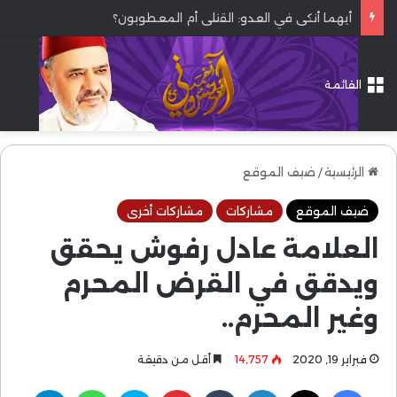
أيهما أنكى في العدو: القتلى أم المعطوبون؟
القائمة
الرئيسية
/
ضيف الموقع
ضيف الموقع
مشاركات
مشاركات أخرى
العلامة عادل رفوش يحقق
ويدقق في القرض المحرم
وغير المحرم..
فبراير 19, 2020
14٬757
أقل من دقيقة
فيسبوك
‫X
لينكدإن
بينتيريست
سكايب
واتساب
تيلقرام