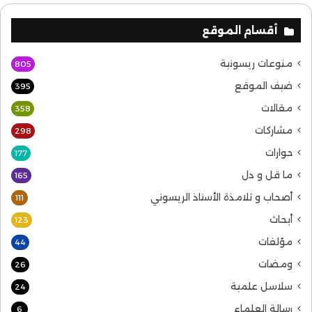
أقسام الموقع
منوعات ريسونية
805
ضيف الموقع
395
مقالات
358
مشاركات
298
حوارات
177
ما قل و دل
165
أصحاب و تلامذة الأستاذ الريسوني
111
أبحاث
123
مؤلفات
44
ومضات
26
سلاسل علمية
24
رسالة العلماء
6