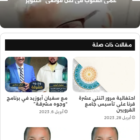
عَمَى القلوب في ظل فوضى “التنوير”
مقالات ذات صلة
احتفالية مرور اثنتي عشرة
مع سفيان أبوزيد في برنامج
قرنا على تأسيس جامع
“وجوه مشرقة”
القرويين
أبريل 6, 2023
أبريل 28, 2023