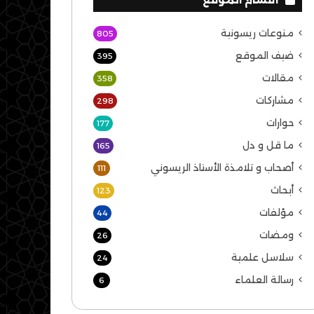
منوعات ريسونية
805
ضيف الموقع
395
مقالات
358
مشاركات
298
حوارات
177
ما قل و دل
165
أصحاب و تلامذة الأستاذ الريسوني
111
أبحاث
123
مؤلفات
44
ومضات
26
سلاسل علمية
24
رسالة العلماء
6