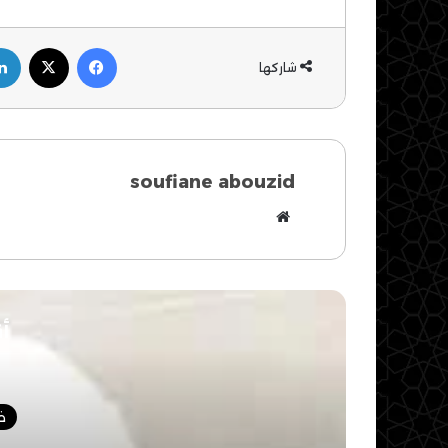
فيسبوك
‫X
شاركها
soufiane abouzid
موقع
الويب
أق
ض