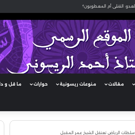
لعدو: القتلى أم المعطوبون؟
مقالات
منوعات ريسونية
حوارات
ما قل و د
.. سلطات الرياض تعتقل الشيخ عمر المقبل