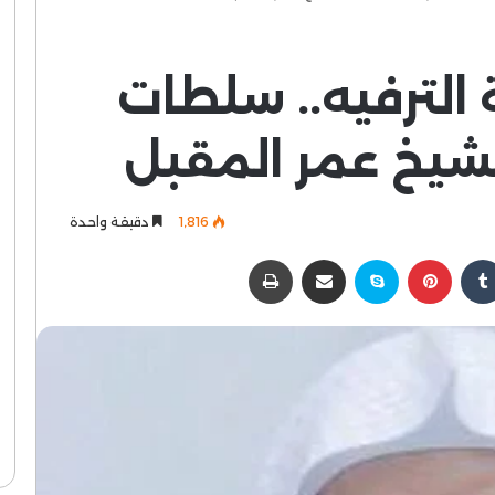
 الترفيه.. سلطات
شيخ عمر المقبل
1٬816
دقيقة واحدة
كدإن
بينتيريست
سكايب
مشاركة عبر البريد
طباعة