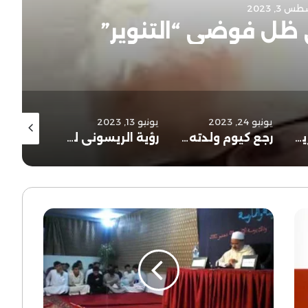
 3, 2023
 ظل فوضى “التنوير”
يونيو 24, 2023
يونيو 13, 2023
يونيو 7, 2023
الإمام أحمد الريسوني شاطبي العصر
رجع كيوم ولدته أمه
رؤية الريسوني لتجديد علم أصول الفقه
العلوم
الشرعية
بين
المدارسة
والممارسة
(3)