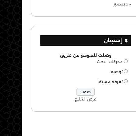
« ديسمبر
إستبيان
وصلت للموقع عن طريق
محركات البحث
توصيه
تعرفه مسبقا
عرض النتائج