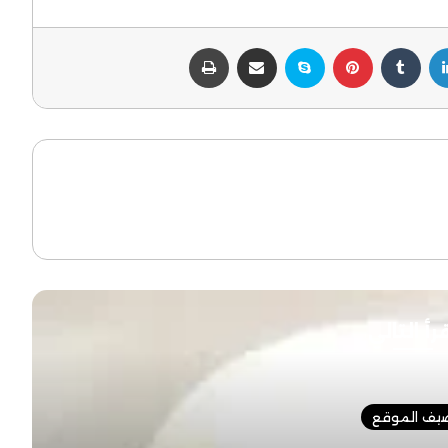
لينكدإن
بينتيريست
سكايب
مشاركة عبر البريد
طباعة
رأ التالي
يف الموقع