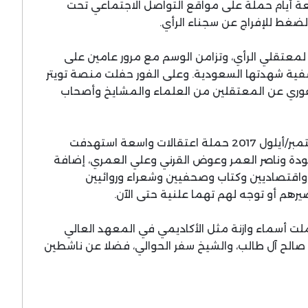
 أيام حملة على مواقع التواصل الاجتماعي تحت
ضغط للإفراج عن سجناء الرأي.
 لمعتقلي الرأي، وتزامن الوسم مع مرور عامين على
فية شهدتها السعودية. وعلى الفور حفلت منصة تويتر
الفوري عن المعتقلين من العلماء والمشايخ وأصحاب
وكانت سلطات الرياض قد شنت في مطلع سبتمبر/أيلول 2017 حملة اعتقالات واسعة استهدفت
ودة وناصر العمر وعوض القرني وعلي العمري، إضافة
 واقتصاديين وكتاب وصحفيين وشعراء وروائيين
م أو توجه لهم تهما علنية حتى الآن.
ملت أسماء وازنة مثل الأكاديمي في المعهد العالي
كي صالح آل طالب، والشيخ سفر الحوالي، فضلا عن ناشطين