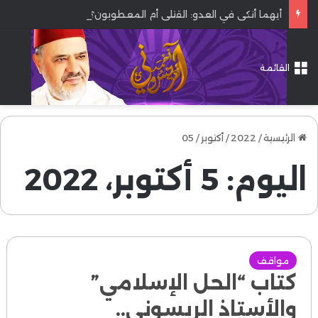
أيهما أنكى في العدو: القتلى أم المعطوبون؟
القائمة
الرئيسية
/
2022
/
أكتوبر
/
05
اليوم:
5 أكتوبر، 2022
مواقف
كتاب “الحل الإسلامي”
والأستاذ الريسوني..