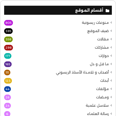
أقسام الموقع
منوعات ريسونية
805
ضيف الموقع
395
مقالات
358
مشاركات
298
حوارات
177
ما قل و دل
165
أصحاب و تلامذة الأستاذ الريسوني
111
أبحاث
123
مؤلفات
44
ومضات
26
سلاسل علمية
24
رسالة العلماء
6