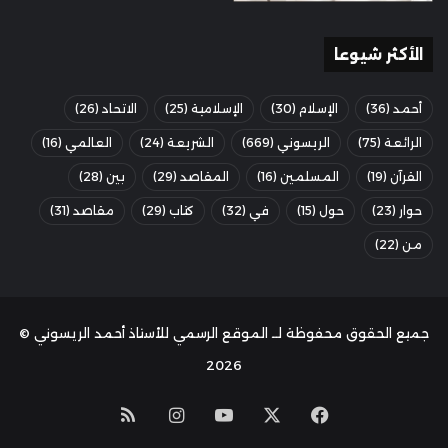
الأكثر شيوعا
أحمد
(36)
الإسلام
(30)
الإسلامية
(25)
الاتحاد
(26)
الرائعة
(75)
الريسوني
(669)
الشريعة
(24)
العالمي
(16)
القرآن
(19)
المسلمين
(16)
المقاصد
(29)
بين
(28)
حوار
(23)
حول
(15)
في
(32)
كتاب
(29)
مقاصد
(31)
من
(22)
جميع الحقوق محفوظة لــ الموقع الرسمي للأستاذ أحمد الريسوني ©
2026
‫X
فيسبوك
‫YouTube
انستقرام
ملخص