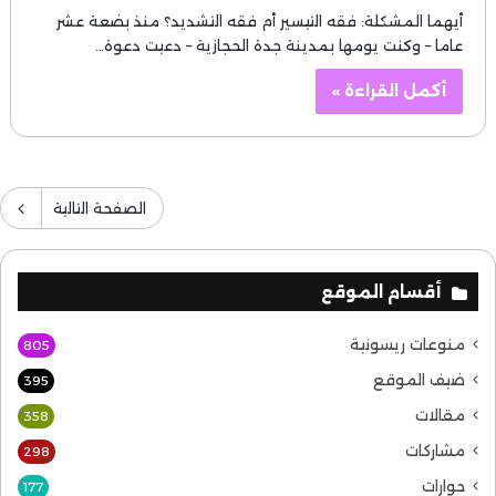
أيهما المشكلة: فقه التيسير أم فقه التشديد؟ منذ بضعة عشر
عاما – وكنت يومها بمدينة جدة الحجازية – دعيت دعوة…
أكمل القراءة »
الصفحة التالية
أقسام الموقع
منوعات ريسونية
805
ضيف الموقع
395
مقالات
358
مشاركات
298
حوارات
177