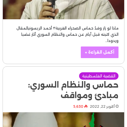
ماذا لو زار وفدُ حماس الصحراء الغربية؟! أحمد الريسونيالمقال
الذي كتبته قبل أيام عن حماس والنظام السوري أثار غضبا
وردودا…
أكمل القراءة »
القضية الفلسطينية
حماس والنظام السوري:
مبادئ ومواقف
أكتوبر 22, 2022
5٬630