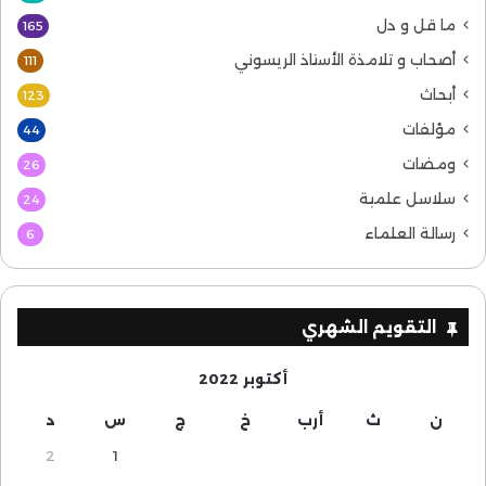
ما قل و دل
165
أصحاب و تلامذة الأستاذ الريسوني
111
أبحاث
123
مؤلفات
44
ومضات
26
سلاسل علمية
24
رسالة العلماء
6
التقويم الشهري
أكتوبر 2022
ن
ث
أرب
خ
ج
س
د
2
1