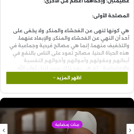
عظيمتين: وإحداهما أعظم من الأخرى:
المصلحة الأولى:
هي كونها تنهى عن الفحشاء والمنكر. ولا يخفى على
أحد أن النهي عن الفحشاء والمنكر، والإبعاد عنهما،
والتخفيف منهما، إنما هي مصالح فردية وجماعية في
هذه الحياة الدنيا، مصالح تعود على الناس بالنفع في
أبدانهم وعقولهم وأموالهم وأحوالهم النفسية
والاجتماعية… ثم هي بعد ذلك سبب لنيل ثواب الله
تعالى في الدار الآخرة.
اظهر المزيد
المصلحة الثانية:
هي ذكر الله الذي هو أكبر من مصلحة النهي عن
الفحشاء والمنكر. ولذلك جاء التعليل به وحده في آية
أخرى، هي قوله تعالى
بينات رمضانية