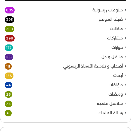
منوعات ريسونية
805
ضيف الموقع
395
مقالات
358
مشاركات
298
حوارات
177
ما قل و دل
165
أصحاب و تلامذة الأستاذ الريسوني
111
أبحاث
123
مؤلفات
44
ومضات
26
سلاسل علمية
24
رسالة العلماء
6