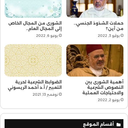
ثم إن الحالة القلبية الروحية السامية يكون لها انعكاس
شامل على صاحبها، في بدنه ونفسه وفكره وسلوكه…
ومن انعكاساتها أنها تفضي إلى النهي عن الفحشاء
حملات الشذوذ الجنسي..
الشورى من المجال الخاص
والمنكر، فتصير هذه المصلحة فرعا عن الأخرى وثمرة
من أين؟
إلى المجال العام..
من ثمراتها.
يوليو 3, 2022
يونيو 6, 2022
فلذلك كله كانت مصلحة ذكر الله هي كبرى مصالح
الصلاة واعتبرت المقصد الأول لها.
الصلاة
مقاصد
أهمية الشورى بين
الضوابط الشرعية لحرية
النصوص الشرعية
التعبير / أ.د أحمد الريسوني
والاحتياجات العملية
نوفمبر 13, 2021
يونيو 2, 2022
أقسام الموقع