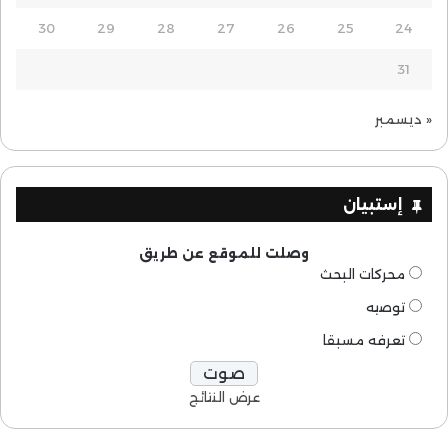
30
29
28
27
26
25
24
31
« ديسمبر
إستبيان
وصلت للموقع عن طريق
محركات البحث
توصيه
تعرفه مسبقا
عرض النتائج