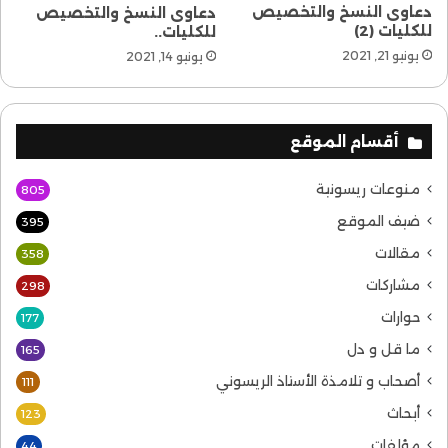
دعاوى النسخ والتخصيص
دعاوى النسخ والتخصيص
بمعاني الحرية وبالقواعد المؤسسة للحرية، وبالقيم
للكليات (2)
للكليات..
والتوجيهات الداعمة للحرية.
يونيو 21, 2021
يونيو 14, 2021
لإتمام البحث المرجو تنزيله من مكان التنزيل أعلاه
أقسام الموقع
أصالتها
أصولها
الإسلام
منوعات ريسونية
805
ضيف الموقع
395
الحرية
مقالات
358
مشاركات
298
حوارات
177
ما قل و دل
165
أصحاب و تلامذة الأستاذ الريسوني
111
أبحاث
123
مؤلفات
44