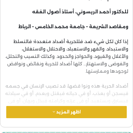
للدكتور أحمد الريسوني، أستاذ أصول الفقه
ومقاصد الشريعة – جامعة محمد الخامس – الرباط
إذا كان لكل شيء ضد، فللحرية أضداد متعددة؛ فالتسلط
والاستبداد، والقهر والاستعباد، والاحتلال والاستغلال،
والأغلال والقيود، والحواجز والحدود. وكذلك التسيب والتحلل،
والفوضى والاستهتار… كلها أضداد للحرية ونقائض ونواقض
لوجودها وممارستها.
أضداد الحرية هذه ونوا قضها، قد تصيب الإنسان في جسمه
فيسجن أو يعذب، أو في حياته فيقتل ويعدم، أو في سيادته
فيسترق ويستعبد، أو في عزته وكرامته فيذل ويهان، أو في
رزقه وماله فيمنع من كسبه أو من حرية التصرف فيه، أو
اظهر المزيد
في حرية القول والتعبير، فيمنع من الكلام، أو يعاقب إذا
تكلم…