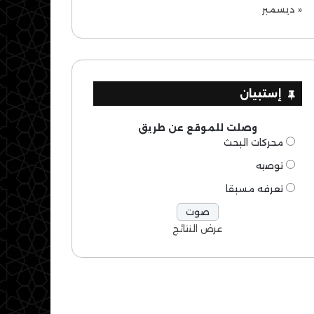
« ديسمبر
إستبيان
وصلت للموقع عن طريق
محركات البحث
توصيه
تعرفه مسبقا
عرض النتائج