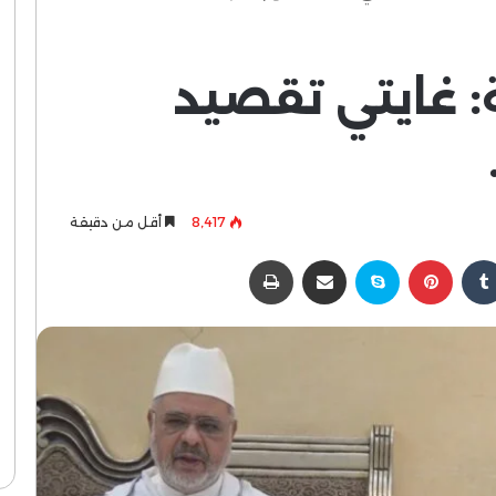
 غايتي تقصيد
8٬417
أقل من دقيقة
كدإن
بينتيريست
سكايب
مشاركة عبر البريد
طباعة