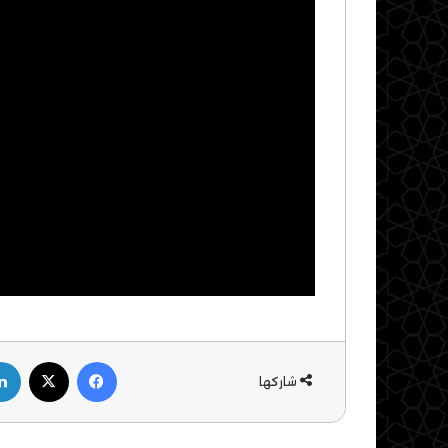
فيسبوك
‫X
شاركها