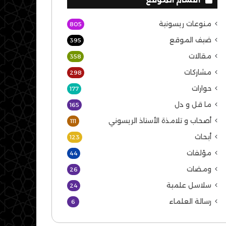
منوعات ريسونية
805
ضيف الموقع
395
مقالات
358
مشاركات
298
حوارات
177
ما قل و دل
165
أصحاب و تلامذة الأستاذ الريسوني
111
أبحاث
123
مؤلفات
44
ومضات
26
سلاسل علمية
24
رسالة العلماء
6