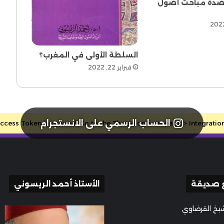
صدة مباحث أصول
السلطة الأولى في المغرب؟
فبراير 22, 2022
الحساب الرسمي على الانستجرام
cess Token is expired, Go to the Theme options page > Integrations, 
 صديقة
الأستاذ أحمد الريسوني
يخ القرضاوي