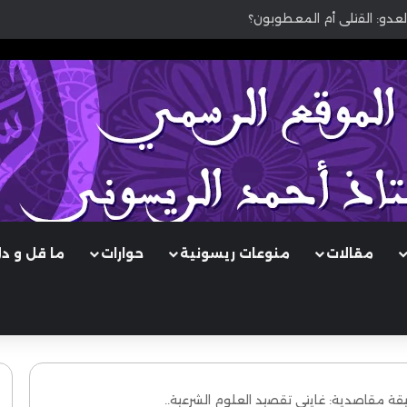
لعدو: القتلى أم المعطوبون؟
مقالات
منوعات ريسونية
حوارات
ما قل و د
قة مقاصدية: غايتي تقصيد العلوم الشرعية..