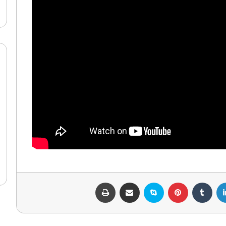
لينكدإن
بينتيريست
سكايب
مشاركة عبر البريد
طباعة