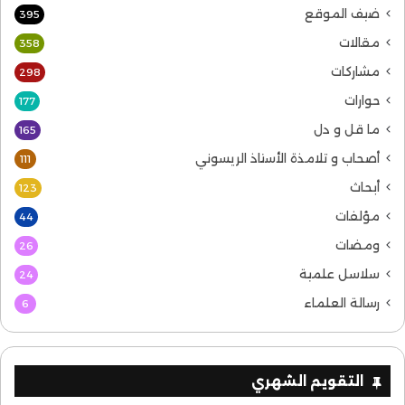
ضيف الموقع
395
مقالات
358
مشاركات
298
حوارات
177
ما قل و دل
165
أصحاب و تلامذة الأستاذ الريسوني
111
أبحاث
123
مؤلفات
44
ومضات
26
سلاسل علمية
24
رسالة العلماء
6
التقويم الشهري