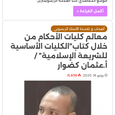
التوسع-المقاصدي-عند-العلامة-الريسونيتنزيل
أكمل القراءة »
أصحاب و تلامذة الأستاذ الريسوني
معالم كليات الأحكام من
خلال كتاب”الكليات الأساسية
للشريعة الإسلامية” /
أ.عثمان كضوار
يونيو 16, 2020
15٬838