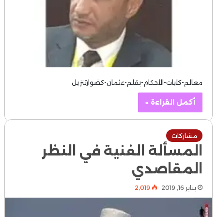
معالم-كليات-الأحكام-بقلم-عثمان-كضوارتنزيل
أكمل القراءة »
مشاركات
المسألة الفنية في النظر
المقاصدي
يناير 16, 2019
2٬019