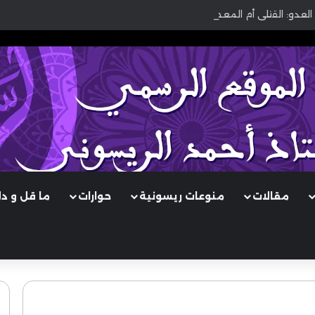
العدو: القتلى أم المعطوبون؟
مقالات
منوعات ريسونية
حوارات
ما قل و د