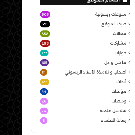
منوعات ريسونية
805
ضيف الموقع
395
مقالات
358
مشاركات
298
حوارات
177
ما قل و دل
165
أصحاب و تلامذة الأستاذ الريسوني
111
أبحاث
123
مؤلفات
44
ومضات
26
سلاسل علمية
24
رسالة العلماء
6