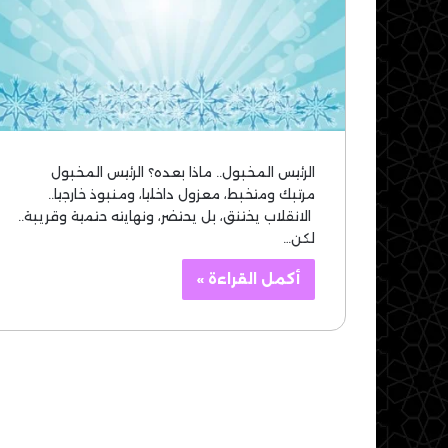
الرئيس المخبول.. ماذا بعده؟ الرئيس المخبول
مرتبك ومتخبط، معزول داخليا، ومنبوذ خارجيا..
الانقلاب يختنق، بل يحتضر، ونهايته حتمية وقريبة..
لكن…
أكمل القراءة »