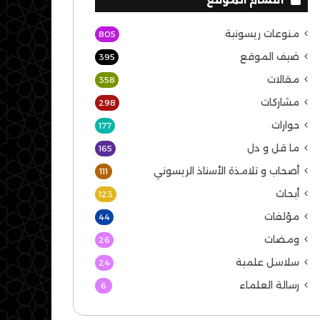
منوعات ريسونية
805
ضيف الموقع
395
مقالات
358
مشاركات
298
حوارات
177
ما قل و دل
165
أصحاب و تلامذة الأستاذ الريسوني
111
أبحاث
123
مؤلفات
44
ومضات
26
سلاسل علمية
24
رسالة العلماء
6