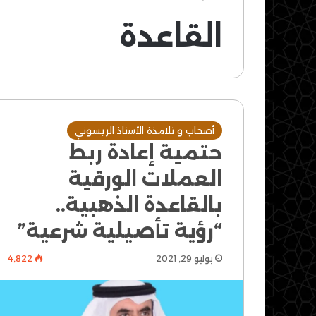
القاعدة
أصحاب و تلامذة الأستاذ الريسوني
حتمية إعادة ربط
العملات الورقية
بالقاعدة الذهبية..
“رؤية تأصيلية شرعية”
يوليو 29, 2021
4٬822