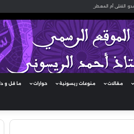
عدو: القتلى أم المعطوبون؟
مقالات
منوعات ريسونية
حوارات
ما قل و د