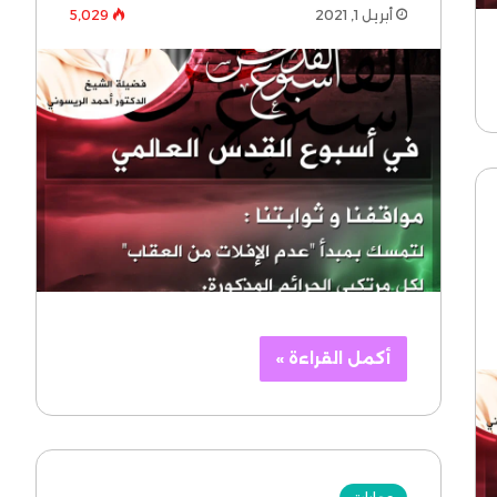
أبريل 1, 2021
5٬029
أكمل القراءة »