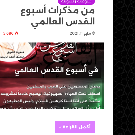
منوعات ريسونية
من مذكرات أسبوع
القدس العالمي
مايو 11, 2021
5٬686
أكمل القراءة »