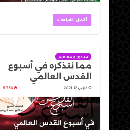
أكمل القراءة »
مبادئ و مفاهيم
مما نتذكره في أسبوع
القدس العالمي
مارس 12, 2021
5٬736