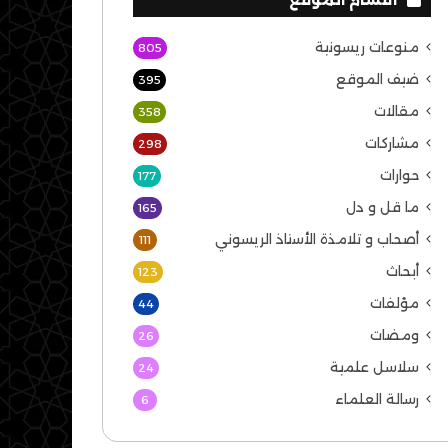
منوعات ريسونية
805
ضيف الموقع
395
مقالات
358
مشاركات
298
حوارات
177
ما قل و دل
165
أصحاب و تلامذة الأستاذ الريسوني
111
أبحاث
123
مؤلفات
44
ومضات
26
سلاسل علمية
24
رسالة العلماء
6