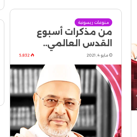
منوعات ريسونية
من مذكرات أسبوع
القدس العالمي..
مايو 4, 2021
5٬832