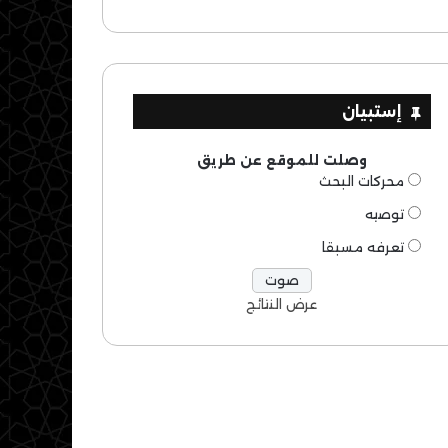
إستبيان
وصلت للموقع عن طريق
محركات البحث
توصيه
تعرفه مسبقا
عرض النتائج