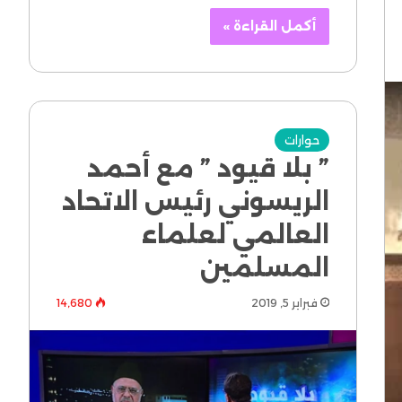
أكمل القراءة »
حوارات
” بلا قيود ” مع أحمد
الريسوني رئيس الاتحاد
العالمي لعلماء
المسلمين
فبراير 5, 2019
14٬680