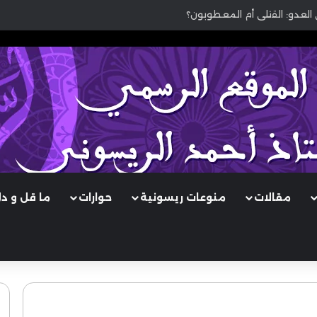
 العدو: القتلى أم المعطوبون؟
مقالات
منوعات ريسونية
حوارات
ما قل و د