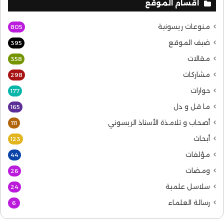
أقسام الموقع
منوعات ريسونية
805
ضيف الموقع
395
مقالات
358
مشاركات
298
حوارات
177
ما قل و دل
165
أصحاب و تلامذة الأستاذ الريسوني
111
أبحاث
123
مؤلفات
44
ومضات
26
سلاسل علمية
24
رسالة العلماء
6