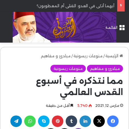
أيهما أنكى في العدو: القتلى أم المعطوبون؟
القائمة
الرئيسية
/
منوعات ريسونية
/
مبادئ و مفاهيم
مبادئ و مفاهيم
منوعات ريسونية
مما نتذكره في أسبوع
القدس العالمي
مارس 12, 2021
5٬740
أقل من دقيقة
فيسبوك
‫X
لينكدإن
بينتيريست
سكايب
واتساب
تيلقرام
ڤايبر
مشاركة عبر البريد
طباعة