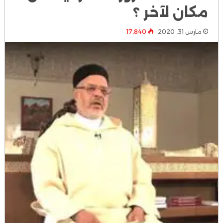
مكان لآخر ؟
مارس 31, 2020
17٬840