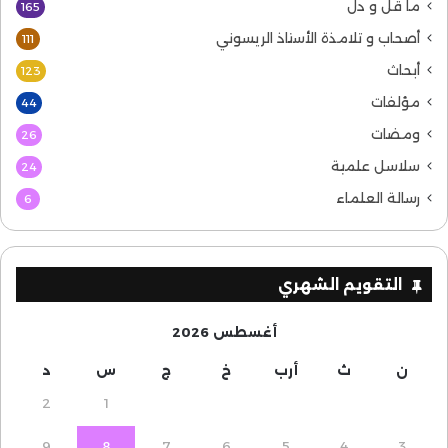
ما قل و دل
165
أصحاب و تلامذة الأستاذ الريسوني
111
أبحاث
123
مؤلفات
44
ومضات
26
سلاسل علمية
24
رسالة العلماء
6
التقويم الشهري
أغسطس 2026
ن
ث
أرب
خ
ج
س
د
2
1
9
8
7
6
5
4
3