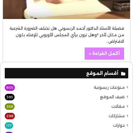
فضيلة الأستاذ الدكتور أحمد الريسوني هل تختلف الضرورة الشرعية
من مكان لآخر ؟وهل ترون برأي المجلس الأوروبي للإفتاء بكون
الاقتراض…
أكمل القراءة »
أقسام الموقع
منوعات ريسونية
805
ضيف الموقع
395
مقالات
358
مشاركات
298
حوارات
177