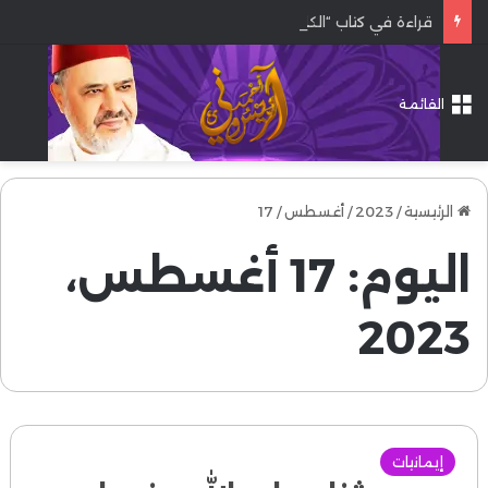
قراءة في كتاب “الكليات الأساسية للشريعة الإسلامية” د.عبد الحق لمهى
القائمة
الرئيسية
/
2023
/
أغسطس
/
17
اليوم:
17 أغسطس،
2023
إيمانيات