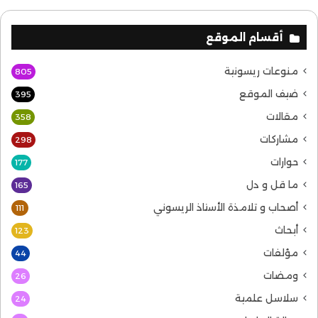
أقسام الموقع
منوعات ريسونية
805
ضيف الموقع
395
مقالات
358
مشاركات
298
حوارات
177
ما قل و دل
165
أصحاب و تلامذة الأستاذ الريسوني
111
أبحاث
123
مؤلفات
44
ومضات
26
سلاسل علمية
24