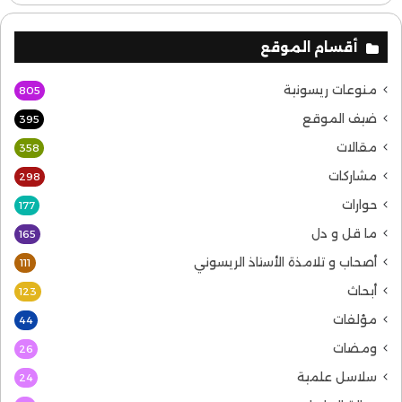
أقسام الموقع
منوعات ريسونية
805
ضيف الموقع
395
مقالات
358
مشاركات
298
حوارات
177
ما قل و دل
165
أصحاب و تلامذة الأستاذ الريسوني
111
أبحاث
123
مؤلفات
44
ومضات
26
سلاسل علمية
24