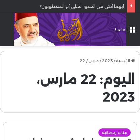
أيهما أنكى في العدو: القتلى أم المعطوبون؟
القائمة
الرئيسية
/
2023
/
مارس
/
22
اليوم:
22 مارس،
2023
بينات رمضانية