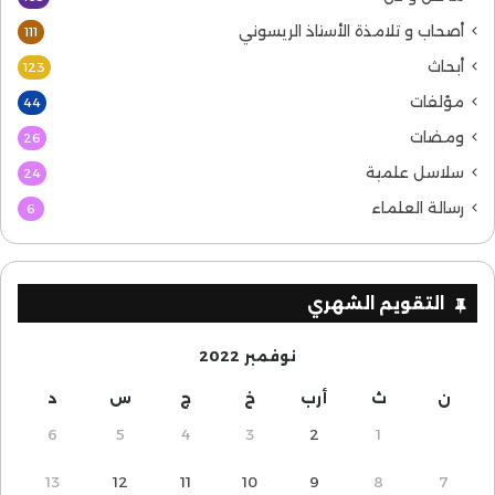
أصحاب و تلامذة الأستاذ الريسوني
111
أبحاث
123
مؤلفات
44
ومضات
26
سلاسل علمية
24
رسالة العلماء
6
التقويم الشهري
نوفمبر 2022
ن
ث
أرب
خ
ج
س
د
6
5
4
3
2
1
13
12
11
10
9
8
7