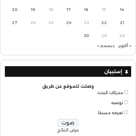
20
19
18
17
16
15
14
27
26
25
24
23
22
21
30
29
28
« أكتوبر
ديسمبر »
إستبيان
وصلت للموقع عن طريق
محركات البحث
توصيه
تعرفه مسبقا
عرض النتائج