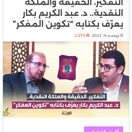
التفكير، الحقيقة والملكة
النقدية.. د. عبد الكريم بكار
يعرّف بكتابه “تكوين المفكر”
نوفمبر 14, 2022
2٬073