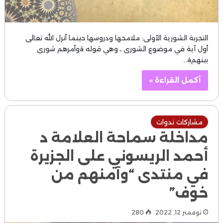
التجربة الشورية الأولى: ملامحها ودروسها حينما أنزل الله تعالى
أول آية في موضوع الشورى ـ وهي قوله âوأمرهم شورى
بينهمá…
أكمل القراءة »
مشاركات ندوات
مداخلة سماحة العلامة د
أحمد الريسوني على الجزيرة
في منتدى “وآمنهم من
خوف”
نوفمبر 12, 2022
280