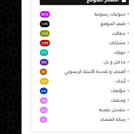
منوعات ريسونية
805
ضيف الموقع
395
مقالات
358
مشاركات
298
حوارات
177
ما قل و دل
165
أصحاب و تلامذة الأستاذ الريسوني
111
أبحاث
123
مؤلفات
44
ومضات
26
سلاسل علمية
24
رسالة العلماء
6