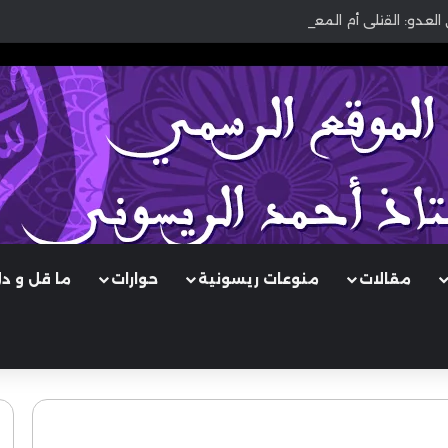
 العدو: القتلى أم المعطوبون؟
مقالات
منوعات ريسونية
حوارات
ما قل و د