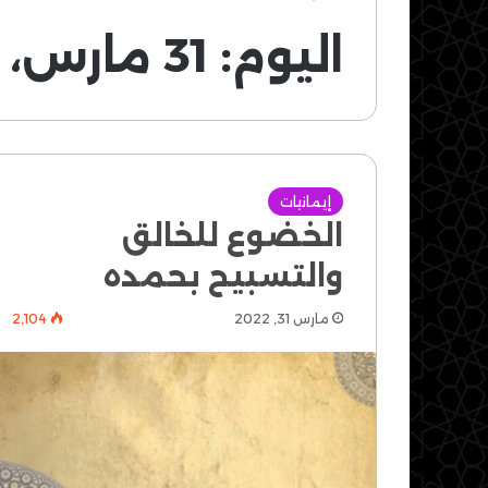
اليوم:
31 مارس، 2022
إيمانيات
الخضوع للخالق
والتسبيح بحمده
مارس 31, 2022
2٬104