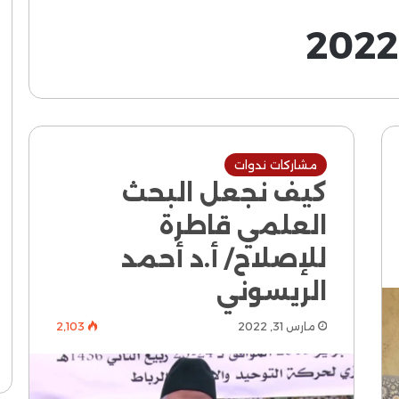
مشاركات ندوات
كيف نجعل البحث
العلمي قاطرة
للإصلاح/ أ.د أحمد
الريسوني
مارس 31, 2022
2٬103