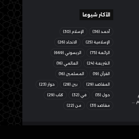
الأكثر شيوعا
أحمد
(36)
الإسلام
(30)
الإسلامية
(25)
الاتحاد
(26)
الرائعة
(75)
الريسوني
(669)
الشريعة
(24)
العالمي
(16)
القرآن
(19)
المسلمين
(16)
المقاصد
(29)
بين
(28)
حوار
(23)
حول
(15)
في
(32)
كتاب
(29)
مقاصد
(31)
من
(22)
‫X
فيسبوك
‫YouTube
انستقرام
ملخص