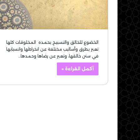
الخضوع للخالق والتسبيح بحمده المخلوقات كلها
تعبر بطرق وأساليب مختلفة عن انخراطها وانسيابها
في سنن خالقها، وتعبر عن رضاها وحمدها…
أكمل القراءة »