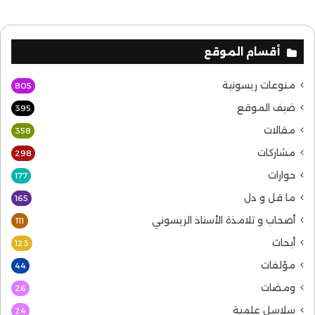
أقسام الموقع
منوعات ريسونية
805
ضيف الموقع
395
مقالات
358
مشاركات
298
حوارات
177
ما قل و دل
165
أصحاب و تلامذة الأستاذ الريسوني
111
أبحاث
123
مؤلفات
44
ومضات
26
سلاسل علمية
24