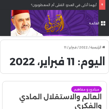
أيهما أنكى في العدو: القتلى أم المعطوبون؟
القائمة
الرئيسية
/
2022
/
فبراير
/
11
اليوم:
11 فبراير، 2022
مبادئ و مفاهيم
العالم والاستقلال المادي
والفكري