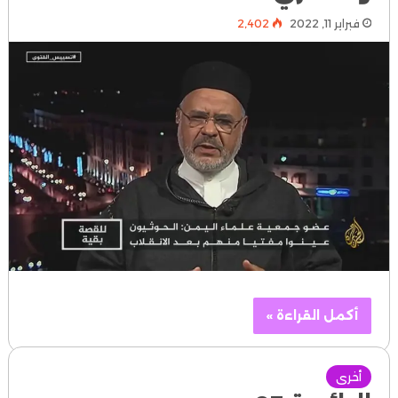
فبراير 11, 2022
2٬402
أكمل القراءة »
أخرى