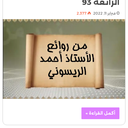
الرائعة 93
فبراير 11, 2022
2٬377
أكمل القراءة »